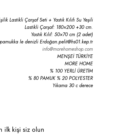
işilik Lastikli Çarşaf Seti + Yastık Kılıfı Su Yeşili
Lastikli Çarşaf: 180×200 +30 cm.
Yastık Kılıf: 50×70 cm (2 adet)
 pamukka le denizli Erdoğan.pelit@hs01.kep.tr
info@morehomeshop.com
MENŞEİ TÜRKİYE
MORE HOME
% 100 YERLİ ÜRETİM
% 80 PAMUK % 20 POLYESTER
Yıkama 30 c derece
 ilk kişi siz olun