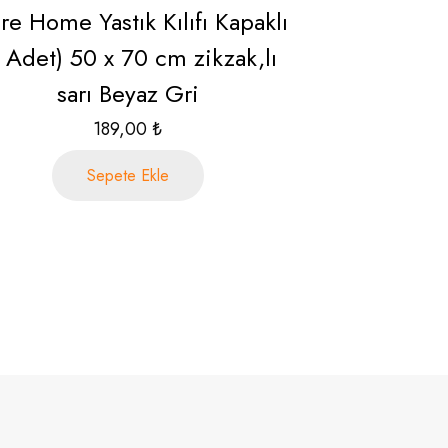
e Home Yastık Kılıfı Kapaklı
 Adet) 50 x 70 cm zikzak,lı
sarı Beyaz Gri
189,00
₺
Sepete Ekle