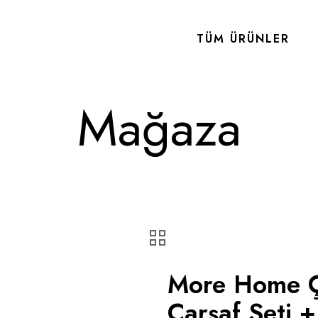
TÜM ÜRÜNLER
Mağaza
More Home Çif
Çarşaf Seti + 