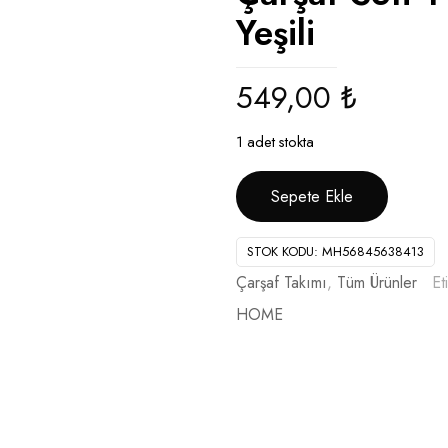
Yeşili
549,00
₺
1 adet stokta
Sepete Ekle
STOK KODU:
MH56845638413
Çarşaf Takımı
,
Tüm Ürünler
Et
HOME