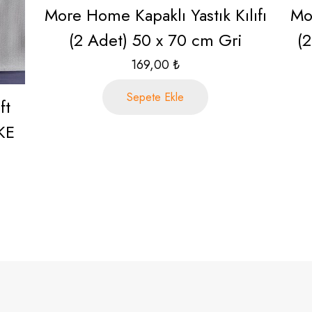
More Home Kapaklı Yastık Kılıfı
Mor
(2 Adet) 50 x 70 cm Gri
(2
169,00
₺
Sepete Ekle
ft
KE