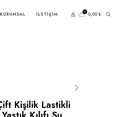
0
KURUMSAL
İLETİŞİM
0,00 ₺
t Kişilik Lastikli
Yastık Kılıfı Su