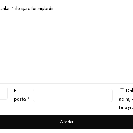
lanlar
*
ile işaretlenmişlerdir
E-
Dah
posta
*
adım, 
tarayı