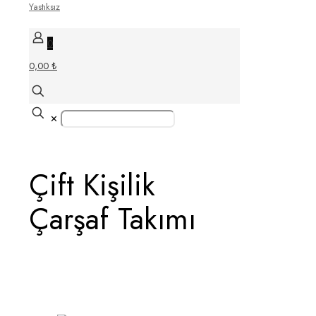
0
0,00 ₺
✕
Çift Kişilik
Çarşaf Takımı