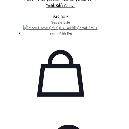
Yastık Kılıfı Antrizit
549,00
₺
Sepete Ekle