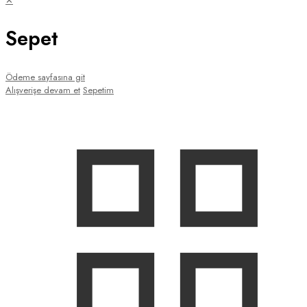
✕
Sepet
Ödeme sayfasına git
Alışverişe devam et
Sepetim