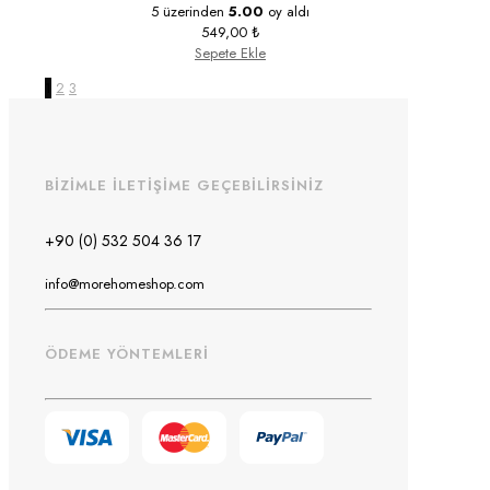
5 üzerinden
5.00
oy aldı
549,00
₺
Sepete Ekle
1
2
3
BİZİMLE İLETİŞİME GEÇEBİLİRSİNİZ
+90 (0) 532 504 36 17
info@morehomeshop.com
ÖDEME YÖNTEMLERİ