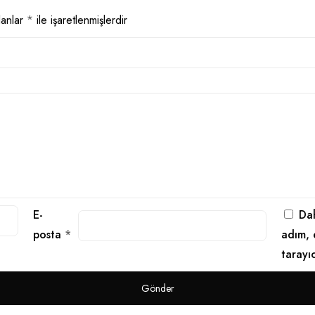
lanlar
*
ile işaretlenmişlerdir
E-
Dah
posta
*
adım, 
tarayı