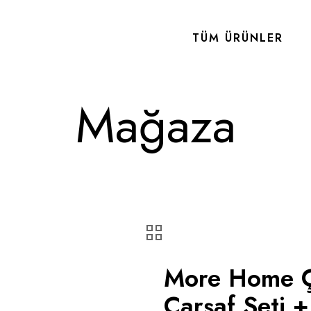
TÜM ÜRÜNLER
Mağaza
More Home Çif
Çarşaf Seti + 