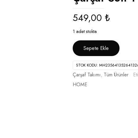
549,00
₺
1 adet stokta
Sepete Ekle
STOK KODU:
MH23564135264132
Çarşaf Takımı
,
Tüm Ürünler
Et
HOME