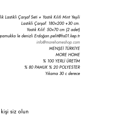
ilik Lastikli Çarşaf Seti + Yastık Kılıfı Mint Yeşili
Lastikli Çarşaf: 180×200 +30 cm.
Yastık Kılıf: 50×70 cm (2 adet)
 pamukka le denizli Erdoğan.pelit@hs01.kep.tr
info@morehomeshop.com
MENŞEİ TÜRKİYE
MORE HOME
% 100 YERLİ ÜRETİM
% 80 PAMUK % 20 POLYESTER
Yıkama 30 c derece
kişi siz olun