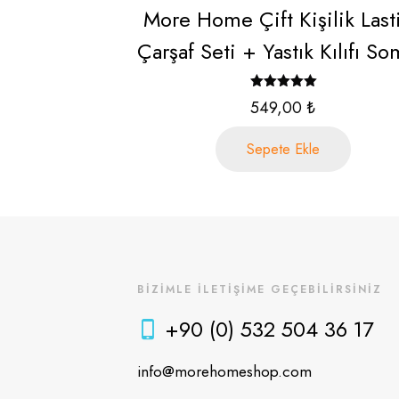
More Home Çift Kişilik Lasti
Çarşaf Seti + Yastık Kılıfı S
5 üzerinden
549,00
₺
5.00
oy aldı
Sepete Ekle
BİZİMLE İLETİŞİME GEÇEBİLİRSİNİZ
+90 (0) 532 504 36 17
info@morehomeshop.com