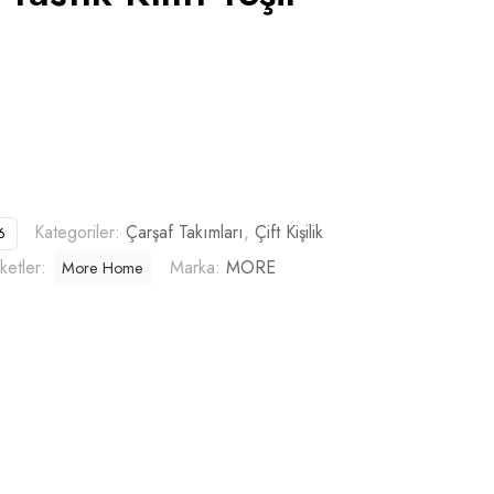
Kategoriler:
Çarşaf Takımları
,
Çift Kişilik
6
iketler:
Marka:
MORE
More Home