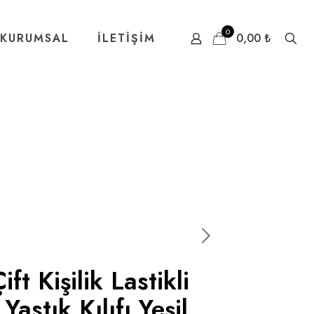
0
KURUMSAL
İLETİŞİM
0,00 ₺
t Kişilik Lastikli
Yastık Kılıfı Yeşil