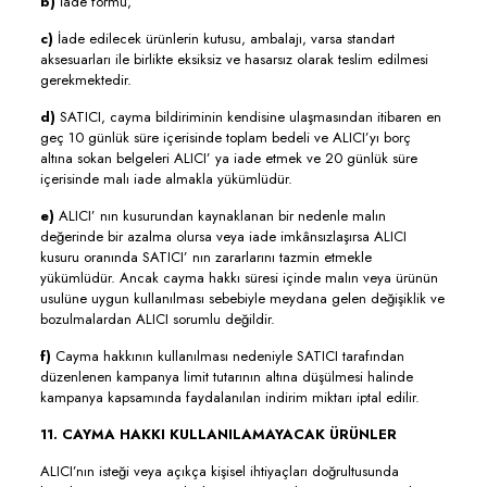
b)
İade formu,
c)
İade edilecek ürünlerin kutusu, ambalajı, varsa standart
aksesuarları ile birlikte eksiksiz ve hasarsız olarak teslim edilmesi
gerekmektedir.
d)
SATICI, cayma bildiriminin kendisine ulaşmasından itibaren en
geç 10 günlük süre içerisinde toplam bedeli ve ALICI’yı borç
altına sokan belgeleri ALICI’ ya iade etmek ve 20 günlük süre
içerisinde malı iade almakla yükümlüdür.
e)
ALICI’ nın kusurundan kaynaklanan bir nedenle malın
değerinde bir azalma olursa veya iade imkânsızlaşırsa ALICI
kusuru oranında SATICI’ nın zararlarını tazmin etmekle
yükümlüdür. Ancak cayma hakkı süresi içinde malın veya ürünün
usulüne uygun kullanılması sebebiyle meydana gelen değişiklik ve
bozulmalardan ALICI sorumlu değildir.
f)
Cayma hakkının kullanılması nedeniyle SATICI tarafından
düzenlenen kampanya limit tutarının altına düşülmesi halinde
kampanya kapsamında faydalanılan indirim miktarı iptal edilir.
11. CAYMA HAKKI KULLANILAMAYACAK ÜRÜNLER
ALICI’nın isteği veya açıkça kişisel ihtiyaçları doğrultusunda