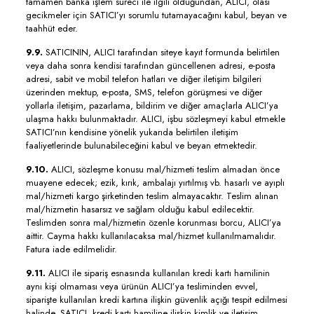
tamamen banka işlem süreci ile ilgili olduğundan, ALICI, olası
gecikmeler için SATICI’yı sorumlu tutamayacağını kabul, beyan ve
taahhüt eder.
9.9.
SATICININ, ALICI tarafından siteye kayıt formunda belirtilen
veya daha sonra kendisi tarafından güncellenen adresi, e-posta
adresi, sabit ve mobil telefon hatları ve diğer iletişim bilgileri
üzerinden mektup, e-posta, SMS, telefon görüşmesi ve diğer
yollarla iletişim, pazarlama, bildirim ve diğer amaçlarla ALICI’ya
ulaşma hakkı bulunmaktadır. ALICI, işbu sözleşmeyi kabul etmekle
SATICI’nın kendisine yönelik yukarıda belirtilen iletişim
faaliyetlerinde bulunabileceğini kabul ve beyan etmektedir.
9.10.
ALICI, sözleşme konusu mal/hizmeti teslim almadan önce
muayene edecek; ezik, kırık, ambalajı yırtılmış vb. hasarlı ve ayıplı
mal/hizmeti kargo şirketinden teslim almayacaktır. Teslim alınan
mal/hizmetin hasarsız ve sağlam olduğu kabul edilecektir.
Teslimden sonra mal/hizmetin özenle korunması borcu, ALICI’ya
aittir. Cayma hakkı kullanılacaksa mal/hizmet kullanılmamalıdır.
Fatura iade edilmelidir.
9.11.
ALICI ile sipariş esnasında kullanılan kredi kartı hamilinin
aynı kişi olmaması veya ürünün ALICI’ya tesliminden evvel,
siparişte kullanılan kredi kartına ilişkin güvenlik açığı tespit edilmesi
halinde, SATICI, kredi kartı hamiline ilişkin kimlik ve iletişim