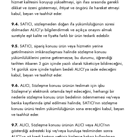
hizmet kalitesini koruyup yükseltmeyi, işin ifası sırasında gerekli
dikkat ve özeni göstermeyi, ihtiyat ve öngörü ile hareket etmeyi
kabul, beyan ve taahhüt eder.
9.4.
SATICI, sözleşmeden doğan ifa yükümlülüğünün süresi
dolmadan ALICI’yı bilgilendirmek ve açıkça onayını almak
suretiyle eşit kalite ve fiyatta farklı bir ürün tedarik edebilir.
9.5.
SATICI, sipariş konusu ürün veya hizmetin yerine
getirilmesinin imkânsızlaşması halinde sözleşme konusu
yükümlülüklerini yerine getiremezse, bu durumu, öğrendiği
tarihten itibaren 3 gün içinde yazılı olarak tüketiciye bildireceğini,
14 günlük süre içinde toplam bedeli ALICI’ya iade edeceğini
kabul, beyan ve taahhüt eder.
9.6.
ALICI, Sözleşme konusu ürünün teslimatı için işbu
Sözleşme’yi elektronik ortamda teyit edeceğini, herhangi bir
nedenle sözleşme konusu ürün bedelinin ödenmemesi ve/veya
banka kayıtlarında iptal edilmesi halinde, SATICI’nın sözleşme
konusu ürünü teslim yükümlülüğünün sona ereceğini kabul, beyan
ve taahhüt eder.
9.7.
ALICI, Sözleşme konusu ürünün ALICI veya ALICI’nın
gösterdiği adresteki kişi ve/veya kuruluşa tesliminden sonra
ALICI’ya ait kredi kartının yetkisiz kişilerce haksız kullanılması