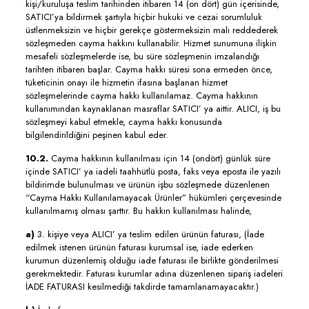
kişi/kuruluşa teslim tarihinden itibaren 14 (on dört) gün içerisinde,
SATICI’ya bildirmek şartıyla hiçbir hukuki ve cezai sorumluluk
üstlenmeksizin ve hiçbir gerekçe göstermeksizin malı reddederek
sözleşmeden cayma hakkını kullanabilir. Hizmet sunumuna ilişkin
mesafeli sözleşmelerde ise, bu süre sözleşmenin imzalandığı
tarihten itibaren başlar. Cayma hakkı süresi sona ermeden önce,
tüketicinin onayı ile hizmetin ifasına başlanan hizmet
sözleşmelerinde cayma hakkı kullanılamaz. Cayma hakkının
kullanımından kaynaklanan masraflar SATICI’ ya aittir. ALICI, iş bu
sözleşmeyi kabul etmekle, cayma hakkı konusunda
bilgilendirildiğini peşinen kabul eder.
10.2.
Cayma hakkının kullanılması için 14 (ondört) günlük süre
içinde SATICI’ ya iadeli taahhütlü posta, faks veya eposta ile yazılı
bildirimde bulunulması ve ürünün işbu sözleşmede düzenlenen
“Cayma Hakkı Kullanılamayacak Ürünler” hükümleri çerçevesinde
kullanılmamış olması şarttır. Bu hakkın kullanılması halinde,
a)
3. kişiye veya ALICI’ ya teslim edilen ürünün faturası, (İade
edilmek istenen ürünün faturası kurumsal ise, iade ederken
kurumun düzenlemiş olduğu iade faturası ile birlikte gönderilmesi
gerekmektedir. Faturası kurumlar adına düzenlenen sipariş iadeleri
İADE FATURASI kesilmediği takdirde tamamlanamayacaktır.)