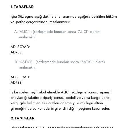
1.TARAFLAR
İşbu Sözleşme aşağıdaki taraflar arasında aşağıda belirtilen hüküm
ve şartlar çerçevesinde imzalanmıştır.
‘ALICI’ ; (sözleşmede bundan sonra “ALICI” olarak
anılacaktır)
AD- SOYAD:
ADRES:
‘SATICI’ ; (sözleşmede bundan sonra “SATICI” olarak
anılacaktır)
AD- SOYAD:
ADRES:
İş bu sözleşmeyi kabul etmekle ALICI, sözleşme konusu siparişi
onayladığı takdirde sipariş konusu bedeli ve varsa kargo ücreti,
vergi gibi belirtilen ek ücretleri ödeme yükümlülüğü altına
gireceğini ve bu konuda bilgilendirildiğini peşinen kabul eder.
2.TANIMLAR
İşbu sözleşmenin uygulanmasında ve yorumlanmasında aşağıda