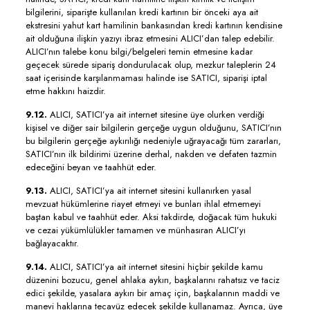
bilgilerini, siparişte kullanılan kredi kartının bir önceki aya ait
ekstresini yahut kart hamilinin bankasından kredi kartının kendisine
ait olduğuna ilişkin yazıyı ibraz etmesini ALICI’dan talep edebilir.
ALICI’nın talebe konu bilgi/belgeleri temin etmesine kadar
geçecek sürede sipariş dondurulacak olup, mezkur taleplerin 24
saat içerisinde karşılanmaması halinde ise SATICI, siparişi iptal
etme hakkını haizdir.
9.12.
ALICI, SATICI’ya ait internet sitesine üye olurken verdiği
kişisel ve diğer sair bilgilerin gerçeğe uygun olduğunu, SATICI’nın
bu bilgilerin gerçeğe aykırılığı nedeniyle uğrayacağı tüm zararları,
SATICI’nın ilk bildirimi üzerine derhal, nakden ve defaten tazmin
edeceğini beyan ve taahhüt eder.
9.13.
ALICI, SATICI’ya ait internet sitesini kullanırken yasal
mevzuat hükümlerine riayet etmeyi ve bunları ihlal etmemeyi
baştan kabul ve taahhüt eder. Aksi takdirde, doğacak tüm hukuki
ve cezai yükümlülükler tamamen ve münhasıran ALICI’yı
bağlayacaktır.
9.14.
ALICI, SATICI’ya ait internet sitesini hiçbir şekilde kamu
düzenini bozucu, genel ahlaka aykırı, başkalarını rahatsız ve taciz
edici şekilde, yasalara aykırı bir amaç için, başkalarının maddi ve
manevi haklarına tecavüz edecek şekilde kullanamaz. Ayrıca, üye