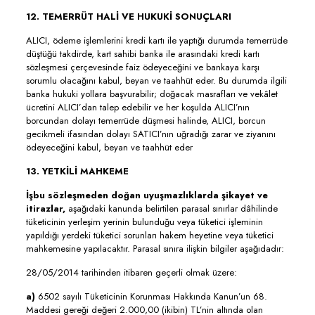
12. TEMERRÜT HALİ VE HUKUKİ SONUÇLARI
ALICI, ödeme işlemlerini kredi kartı ile yaptığı durumda temerrüde
düştüğü takdirde, kart sahibi banka ile arasındaki kredi kartı
sözleşmesi çerçevesinde faiz ödeyeceğini ve bankaya karşı
sorumlu olacağını kabul, beyan ve taahhüt eder. Bu durumda ilgili
banka hukuki yollara başvurabilir; doğacak masrafları ve vekâlet
ücretini ALICI’dan talep edebilir ve her koşulda ALICI’nın
borcundan dolayı temerrüde düşmesi halinde, ALICI, borcun
gecikmeli ifasından dolayı SATICI’nın uğradığı zarar ve ziyanını
ödeyeceğini kabul, beyan ve taahhüt eder
13. YETKİLİ MAHKEME
İşbu sözleşmeden doğan uyuşmazlıklarda şikayet ve
itirazlar,
aşağıdaki kanunda belirtilen parasal sınırlar dâhilinde
tüketicinin yerleşim yerinin bulunduğu veya tüketici işleminin
yapıldığı yerdeki tüketici sorunları hakem heyetine veya tüketici
mahkemesine yapılacaktır. Parasal sınıra ilişkin bilgiler aşağıdadır:
28/05/2014 tarihinden itibaren geçerli olmak üzere:
a)
6502 sayılı Tüketicinin Korunması Hakkında Kanun’un 68.
Maddesi gereği değeri 2.000,00 (ikibin) TL’nin altında olan