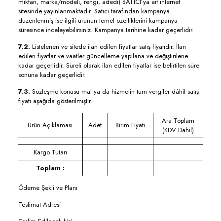
miktarı, marka/modeli, rengi, adedi) SATICI’ya ait internet
sitesinde yayınlanmaktadır. Satıcı tarafından kampanya
düzenlenmiş ise ilgili ürünün temel özelliklerini kampanya
süresince inceleyebilirsiniz. Kampanya tarihine kadar geçerlidir.
7.2.
Listelenen ve sitede ilan edilen fiyatlar satış fiyatıdır. İlan
edilen fiyatlar ve vaatler güncelleme yapılana ve değiştirilene
kadar geçerlidir. Süreli olarak ilan edilen fiyatlar ise belirtilen süre
sonuna kadar geçerlidir.
7.3.
Sözleşme konusu mal ya da hizmetin tüm vergiler dâhil satış
fiyatı aşağıda gösterilmiştir.
Ara Toplam
Ürün Açıklaması
Adet
Birim Fiyatı
(KDV Dahil)
Kargo Tutarı
Toplam :
Ödeme Şekli ve Planı
Teslimat Adresi