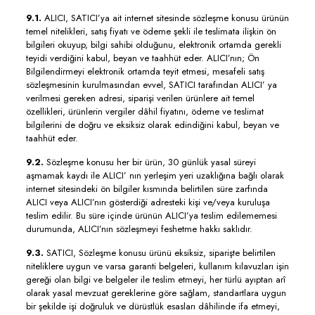
9.1.
ALICI, SATICI’ya ait internet sitesinde sözleşme konusu ürünün
temel nitelikleri, satış fiyatı ve ödeme şekli ile teslimata ilişkin ön
bilgileri okuyup, bilgi sahibi olduğunu, elektronik ortamda gerekli
teyidi verdiğini kabul, beyan ve taahhüt eder. ALICI’nın; Ön
Bilgilendirmeyi elektronik ortamda teyit etmesi, mesafeli satış
sözleşmesinin kurulmasından evvel, SATICI tarafından ALICI’ ya
verilmesi gereken adresi, siparişi verilen ürünlere ait temel
özellikleri, ürünlerin vergiler dâhil fiyatını, ödeme ve teslimat
bilgilerini de doğru ve eksiksiz olarak edindiğini kabul, beyan ve
taahhüt eder.
9.2.
Sözleşme konusu her bir ürün, 30 günlük yasal süreyi
aşmamak kaydı ile ALICI’ nın yerleşim yeri uzaklığına bağlı olarak
internet sitesindeki ön bilgiler kısmında belirtilen süre zarfında
ALICI veya ALICI’nın gösterdiği adresteki kişi ve/veya kuruluşa
teslim edilir. Bu süre içinde ürünün ALICI’ya teslim edilememesi
durumunda, ALICI’nın sözleşmeyi feshetme hakkı saklıdır.
9.3.
SATICI, Sözleşme konusu ürünü eksiksiz, siparişte belirtilen
niteliklere uygun ve varsa garanti belgeleri, kullanım kılavuzları işin
gereği olan bilgi ve belgeler ile teslim etmeyi, her türlü ayıptan arî
olarak yasal mevzuat gereklerine göre sağlam, standartlara uygun
bir şekilde işi doğruluk ve dürüstlük esasları dâhilinde ifa etmeyi,