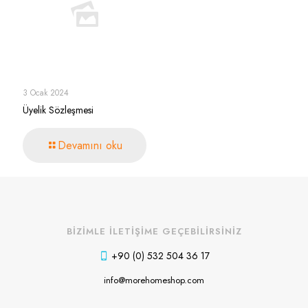
3 Ocak 2024
Üyelik Sözleşmesi
Devamını oku
BİZİMLE İLETİŞİME GEÇEBİLİRSİNİZ
+90 (0) 532 504 36 17
info@morehomeshop.com