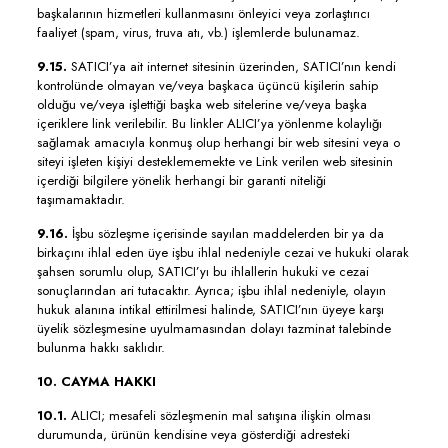
başkalarının hizmetleri kullanmasını önleyici veya zorlaştırıcı
faaliyet (spam, virus, truva atı, vb.) işlemlerde bulunamaz.
9.15.
SATICI’ya ait internet sitesinin üzerinden, SATICI’nın kendi
kontrolünde olmayan ve/veya başkaca üçüncü kişilerin sahip
olduğu ve/veya işlettiği başka web sitelerine ve/veya başka
içeriklere link verilebilir. Bu linkler ALICI’ya yönlenme kolaylığı
sağlamak amacıyla konmuş olup herhangi bir web sitesini veya o
siteyi işleten kişiyi desteklememekte ve Link verilen web sitesinin
içerdiği bilgilere yönelik herhangi bir garanti niteliği
taşımamaktadır.
9.16.
İşbu sözleşme içerisinde sayılan maddelerden bir ya da
birkaçını ihlal eden üye işbu ihlal nedeniyle cezai ve hukuki olarak
şahsen sorumlu olup, SATICI’yı bu ihlallerin hukuki ve cezai
sonuçlarından ari tutacaktır. Ayrıca; işbu ihlal nedeniyle, olayın
hukuk alanına intikal ettirilmesi halinde, SATICI’nın üyeye karşı
üyelik sözleşmesine uyulmamasından dolayı tazminat talebinde
bulunma hakkı saklıdır.
10. CAYMA HAKKI
10.1.
ALICI; mesafeli sözleşmenin mal satışına ilişkin olması
durumunda, ürünün kendisine veya gösterdiği adresteki