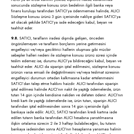
sonucunda sözleşme konusu ürün bedelinin ilgili banka veya
finans kuruluşu tarafından SATICI’ya ödenmemesi halinde, ALICI
Sözleşme konusu ürünü 3 gün içerisinde nakliye gideri SATICI’ya
ait olacak şekilde SATICI’ya iade edeceğini kabul, beyan ve
taahhüt eder.
9.8.
SATICI, tarafların iradesi dışında gelişen, önceden
öngörülemeyen ve tarafların borçlarını yerine getirmesini
engelleyici ve/veya geciktirici hallerin oluşması gibi mücbir
sebepler halleri nedeni ile sözleşme konusu ürünü süresi içinde
teslim edemez ise, durumu ALICI’ya bildireceğini kabul, beyan ve
taahhüt eder. ALICI da siparişin iptal edilmesini, sözleşme konusu
ürünün varsa emsali ile değiştirilmesini ve/veya teslimat süresinin
engelleyici durumun ortadan kalkmasına kadar ertelenmesini
SATICI’dan talep etme hakkını haizdir. ALICI tarafından siparişin
iptal edilmesi halinde ALICI’nın nakit ile yaptığı ödemelerde, ürün
tutarı 14 gün içinde kendisine nakden ve defaten ödenir. ALICI’nın
kredi kartı ile yaptığı ödemelerde ise, ürün tutarı, siparişin ALICI
tarafından iptal edilmesinden sonra 14 gün içerisinde ilgili
bankaya iade edilir. ALICI, SATICI tarafından kredi kartına iade
edilen tutarın banka tarafından ALICI hesabına yansıtılmasına
ilişkin ortalama sürecin 2 ile 3 haftayı bulabileceğini, bu tutarın
bankaya iadesinden sonra ALICI’nın hesaplarına yansıması halinin