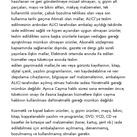
hazırlanan ve geri gönderilmeye müsait olmayan, iç giyim alt
parçaları, mayo ve bikini altları, makyaj malzemeleri, tek
kullanımlık ürünler, çabuk bozulma tehlikesi olan veya son
kullanma tarihi geçme ihtimali olan mallar, ALICI’ya teslim
edilmesinin ardından ALICI tarafından ambalajı açıldığı takdirde
iade edilmesi sağlık ve hijyen açısından uygun olmayan ürünler,
teslim edildikten sonra başka ürünlerle karışan vedoğası gereği
ayrıştırılması mümkün olmayan ürünler, Abonelik sözleşmesi
kapsamında sağlananlar dışında, gazete ve dergi gibi süreli
yayınlara ilişkin mallar, Elektronik ortamda anında ifa edilen
hizmetler veya tüketiciye anında teslim
edilen gayrimaddi mallar,ile ses veya görüntü kayıtlarının, kitap,
dijital içerik, yazılım programlarının, veri kaydedebilme ve veri
depolama cihazlarının, bilgisayar sarf malzemelerinin, ambalajının
ALICI tarafından açılmış olması halinde iadesi Yönetmelik gereği
mümkün değildir. Ayrıca Cayma hakkı süresi sona ermeden önce,
tüketicinin onayı ile ifasına başlanan hizmetlere ilişkin cayma
hakkının kullanılması daYönetmelik gereği mümkün değildir.
Kozmetik ve kişisel bakım ürünleri, iç giyim ürünleri, mayo, bikini,
kitap, kopyalanabilir yazılım ve programlar, DVD, VCD, CD ve
kasetler ile kırtasiye sarf malzemeleri (toner, kartuş, şerit vb.) iade
edilebilmesi için ambalajlarının açılmamış, denenmemiş,
bozulmamış ve kullanılmamış olmaları gerekir.