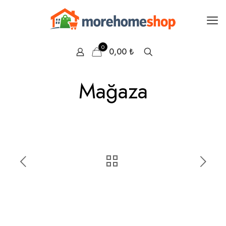
0
0,00 ₺
Mağaza