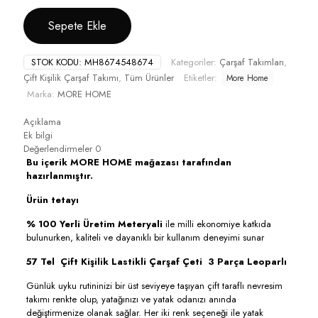
Sepete Ekle
STOK KODU:
MH8674548674
Kategoriler:
Çarşaf Takımları
,
Çift Kişilik Çarşaf Takımı
,
Tüm Ürünler
Etiketler:
More Home
Marka:
MORE HOME
Açıklama
Ek bilgi
Değerlendirmeler
0
Bu içerik MORE HOME mağazası tarafından
hazırlanmıştır.
Ürün tetayı
% 100 Yerli Üretim Meteryali
ile milli ekonomiye katkıda
bulunurken, kaliteli ve dayanıklı bir kullanım deneyimi sunar
57 Tel Çift Kişilik Lastikli Çarşaf Çeti 3 Parça Leoparlı
Günlük uyku rutininizi bir üst seviyeye taşıyan çift taraflı nevresim
takımı renkte olup, yatağınızı ve yatak odanızı anında
değiştirmenize olanak sağlar. Her iki renk seçeneği ile yatak