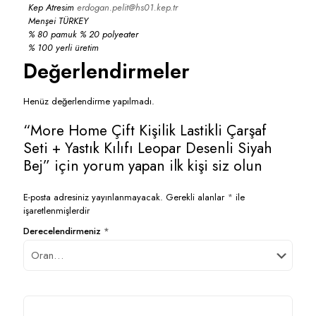
Kep Atresim
erdogan.pelit@hs01.kep.tr
Menşei TÜRKEY
% 80 pamuk % 20 polyeater
% 100 yerli üretim
Değerlendirmeler
Henüz değerlendirme yapılmadı.
“More Home Çift Kişilik Lastikli Çarşaf
Seti + Yastık Kılıfı Leopar Desenli Siyah
Bej” için yorum yapan ilk kişi siz olun
E-posta adresiniz yayınlanmayacak.
Gerekli alanlar
*
ile
işaretlenmişlerdir
Derecelendirmeniz
*