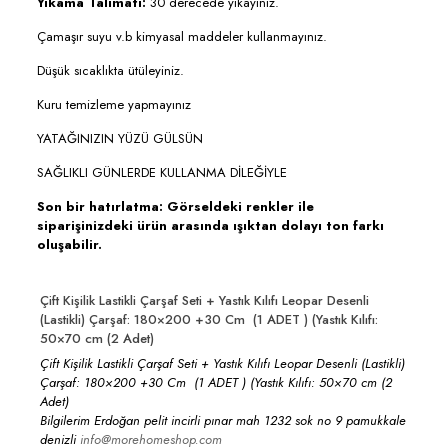
Yıkama Talimatı:
30 derecede yıkayınız.
Çamaşır suyu v.b kimyasal maddeler kullanmayınız.
Düşük sıcaklıkta ütüleyiniz.
Kuru temizleme yapmayınız
YATAĞINIZIN YÜZÜ GÜLSÜN
SAĞLIKLI GÜNLERDE KULLANMA DİLEĞİYLE
Son bir hatırlatma: Görseldeki renkler ile
siparişinizdeki ürün arasında ışıktan dolayı ton farkı
oluşabilir
.
Çift Kişilik Lastikli Çarşaf Seti + Yastık Kılıfı Leopar Desenli
(Lastikli) Çarşaf: 180×200 +30 Cm (1 ADET ) (Yastık Kılıfı:
50×70 cm (2 Adet)
Çift Kişilik Lastikli Çarşaf Seti + Yastık Kılıfı Leopar Desenli (Lastikli)
Çarşaf: 180×200 +30 Cm (1 ADET ) (Yastık Kılıfı: 50×70 cm (2
Adet)
Bilgilerim Erdoğan pelit incirli pınar mah 1232 sok no 9 pamukkale
denizli
info@morehomeshop.com