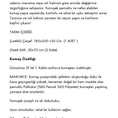
odanızı mevsime veya ruh halinize göre anında değiştirme
özgürlüğüne sahipsiniz. Yumuşak pamuklu ve nefes alabilen
kumaş yapısı sayesinde, konforlu ve rahat bir uyku deneyimi sunar.
Tarzınızı ve ruh halinizi yansıtan bir seçim yapın ve konforun
keyfini çıkarın!
TAKIM İÇERİĞİ:
(Lastikli) Çarşaf: 180×200 +30 Cm (1 ADET )
(Yastık Kılıfı: 50×70 cm (2 Adet)
Kumaş Özelliği
Ürünümüz 57 tel 1. Kalite ranforce kumaştan üretilmiştir;
RANFORCE: Kumaş yüzeyindeki ipliklerin oluşturduğu doku ile
hava geçirgenliği yüksek, tamamen doğal bir ham madde olan
pamuklu Polikoton (%80 Pamuk %20 Polyester) kumaştan yapılmış,
çevreye dost ürünlerdir;
Yumuşak yüzeyli ve sık dokuludur;
Uzun ömürlüdür, rahat bir kullanım sağlar;