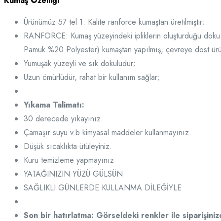
Kumaş Özelliği
Ürünümüz 57 tel 1. Kalite ranforce kumaştan üretilmiştir;
RANFORCE: Kumaş yüzeyindeki ipliklerin oluşturduğu doku 
Pamuk %20 Polyester) kumaştan yapılmış, çevreye dost ürün
Yumuşak yüzeyli ve sık dokuludur;
Uzun ömürlüdür, rahat bir kullanım sağlar;
Yıkama Talimatı:
30 derecede yıkayınız.
Çamaşır suyu v.b kimyasal maddeler kullanmayınız.
Düşük sıcaklıkta ütüleyiniz.
Kuru temizleme yapmayınız
YATAĞINIZIN YÜZÜ GÜLSÜN
SAĞLIKLI GÜNLERDE KULLANMA DİLEĞİYLE
Son bir hatırlatma: Görseldeki renkler ile siparişiniz