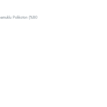
 pamuklu Polikoton (%80