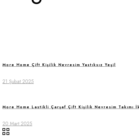
More Home Çift Kişilik Nevresim Yastıksız Yeşil
21 Şubat 2025
More Home Lastikli Çarşaf Çift Kişilik Nevresim Takımı İ
20 Mart 2025