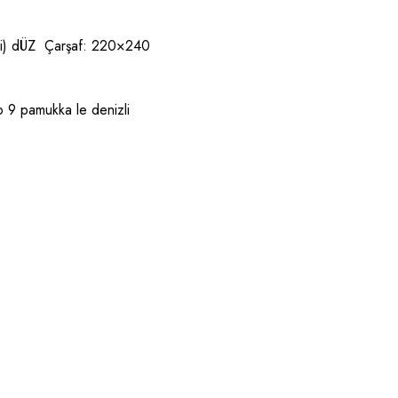
kli) dÜZ Çarşaf: 220×240
o 9 pamukka le denizli