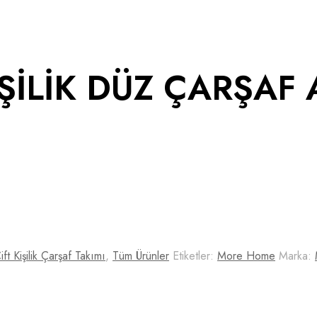
İŞİLİK DÜZ ÇARŞAF 
ift Kişilik Çarşaf Takımı
,
Tüm Ürünler
Etiketler:
More Home
Marka: