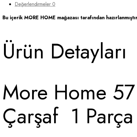
Değerlendirmeler
0
ÇARŞAF
AÇIK
Bu içerik MORE HOME mağazası tarafından hazırlanmıştır
YEŞİL
Yastıksız
Ürün Detayları
adet
More Home 57 T
Çarşaf 1 Parça 