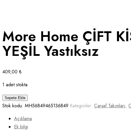
More Home ÇİFT K
YEŞİL Yastıksız
409,00
₺
1 adet stokta
More
Sepete Ekle
Home
Stok kodu:
MH56849465136849
Kategoriler:
Çarşaf Takımları
,
Ç
ÇİFT
Açıklama
KİŞİLİK
Ek bilgi
DÜZ