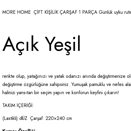
MORE HOME ÇİFT KİŞİLİK ÇARŞAF 1 PARÇA Günlük uyku rutininiz
Açık Yeşil
renkte olup, yatağınızı ve yatak odanızı anında değiştirmenize o
değiştirme özgürlüğüne sahipsiniz. Yumuşak pamuklu ve nefes alab
halinizi yansıtan bir seçim yapın ve konforun keyfini çıkarın!
TAKIM İÇERİĞİ:
(Lastikli) dÜZ Çarşaf: 220×240 cm