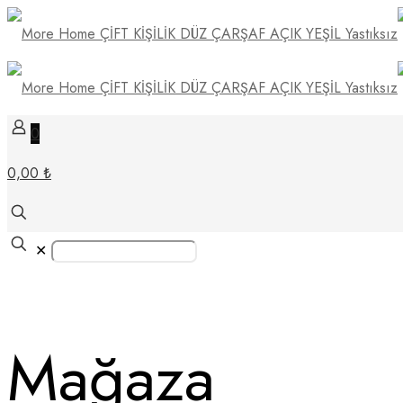
0
0,00 ₺
✕
Mağaza