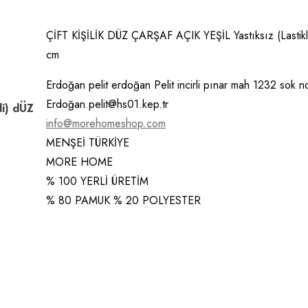
ÇİFT KİŞİLİK DÜZ ÇARŞAF AÇIK YEŞİL Yastıksız (Lasti
cm
Erdoğan pelit erdoğan Pelit incirli pınar mah 1232 sok n
Erdoğan.pelit@hs01.kep.tr
li) dÜZ
info@morehomeshop.com
MENŞEİ TÜRKİYE
MORE HOME
% 100 YERLİ ÜRETİM
% 80 PAMUK % 20 POLYESTER