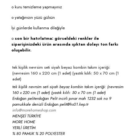
o kuru temizleme yapmayınız
o yatağınızın yüzü gülsün
İyi günlerde kullanma dileğiyle
o
son bir hatırlatma: görseldeki renkler ile
siparişinizdeki ürün arasında ışıktan dolayı ton farkı
oluşabilir.
tek kişilik nevrsim seti siyah beyaz kombin takım içeriği:
(nevresim 160 x 220 cm (1 adet) (yastık kılıfı: 50 x 70 cm (1
adet)
tek kişilik nevrsim seti siyah beyaz kombin takım içeriği: (nevresim
160 x 220 cm (1 adet) (yastık kılıfı: 50 x 70 cm (1 adet)
Erdoğan peliterdoğan Pelit incirli pınar mah 1232 sok no 9
pamukkale denizli Erdoğan.pelit@hs01.kep.tr
info@morehomeshop.com
MENŞEİ TÜRKİYE
MORE HOME
YERLİ ÜRETİM
% 80 PAMUK % 20 POLYESTER