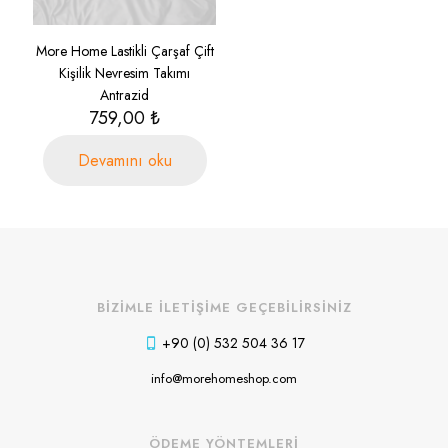
More Home Lastikli Çarşaf Çift
Kişilik Nevresim Takımı
Antrazid
759,00
₺
Devamını oku
BİZİMLE İLETİŞİME GEÇEBİLİRSİNİZ
+90 (0) 532 504 36 17
info@morehomeshop.com
ÖDEME YÖNTEMLERİ