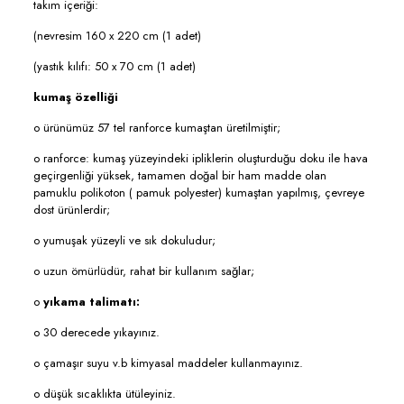
takım içeriği:
(nevresim 160 x 220 cm (1 adet)
(yastık kılıfı: 50 x 70 cm (1 adet)
kumaş özelliği
o ürünümüz 57 tel ranforce kumaştan üretilmiştir;
o ranforce: kumaş yüzeyindeki ipliklerin oluşturduğu doku ile hava
geçirgenliği yüksek, tamamen doğal bir ham madde olan
pamuklu polikoton ( pamuk polyester) kumaştan yapılmış, çevreye
dost ürünlerdir;
o yumuşak yüzeyli ve sık dokuludur;
o uzun ömürlüdür, rahat bir kullanım sağlar;
o
yıkama talimatı:
o 30 derecede yıkayınız.
o çamaşır suyu v.b kimyasal maddeler kullanmayınız.
o düşük sıcaklıkta ütüleyiniz.