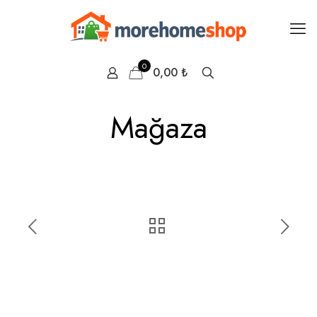
0
0,00 ₺
Mağaza