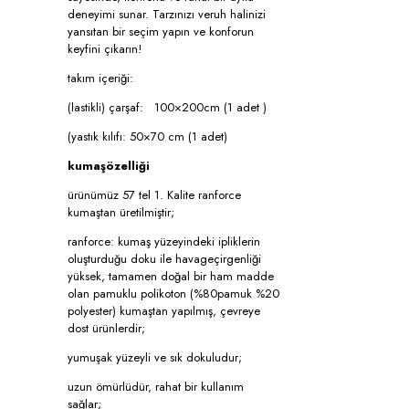
deneyimi sunar. Tarzınızı veruh halinizi
yansıtan bir seçim yapın ve konforun
keyfini çıkarın!
takım içeriği:
(lastikli) çarşaf: 100×200cm (1 adet )
(yastık kılıfı: 50×70 cm (1 adet)
kumaşözelliği
ürünümüz 57 tel 1. Kalite ranforce
kumaştan üretilmiştir;
ranforce: kumaş yüzeyindeki ipliklerin
oluşturduğu doku ile havageçirgenliği
yüksek, tamamen doğal bir ham madde
olan pamuklu polikoton (%80pamuk %20
polyester) kumaştan yapılmış, çevreye
dost ürünlerdir;
yumuşak yüzeyli ve sık dokuludur;
uzun ömürlüdür, rahat bir kullanım
sağlar;