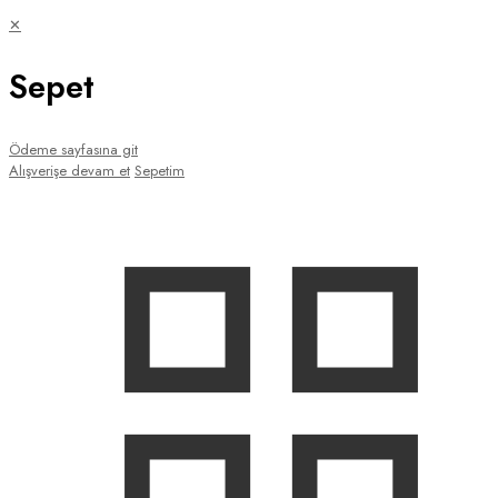
✕
Sepet
Ödeme sayfasına git
Alışverişe devam et
Sepetim