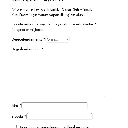
Henüz değerlendirme yapılmadı.
“More Home Tek Kişilik Lastikli Çarşaf Seti + Yastık
Kılıfı Pudra” için yorum yapan ilk kişi siz olun
E-posta adresiniz yayınlanmayacak.
Gerekli alanlar
*
ile işaretlenmişlerdir
Derecelendirmeniz
*
Değerlendirmeniz
*
İsim
*
E-posta
*
Daha sonraki yorumlarımda kullanılması için