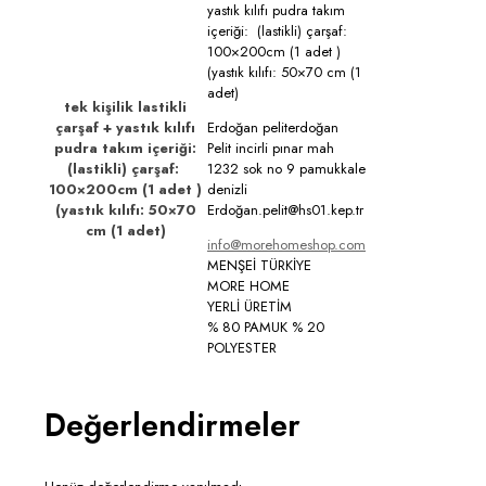
yastık kılıfı pudra takım
içeriği: (lastikli) çarşaf:
100×200cm (1 adet )
(yastık kılıfı: 50×70 cm (1
adet)
tek kişilik lastikli
çarşaf + yastık kılıfı
Erdoğan peliterdoğan
pudra takım içeriği:
Pelit incirli pınar mah
(lastikli) çarşaf:
1232 sok no 9 pamukkale
100×200cm (1 adet )
denizli
(yastık kılıfı: 50×70
Erdoğan.pelit@hs01.kep.tr
cm (1 adet)
info@morehomeshop.com
MENŞEİ TÜRKİYE
MORE HOME
YERLİ ÜRETİM
% 80 PAMUK % 20
POLYESTER
Değerlendirmeler