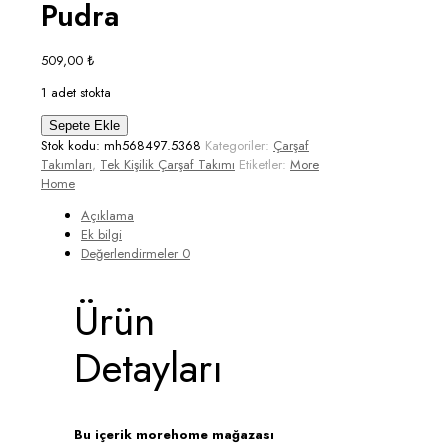
Pudra
509,00
₺
1 adet stokta
More
Sepete Ekle
Home
Stok kodu:
mh568497.5368
Kategoriler:
Çarşaf
Tek
Takımları
,
Tek Kişilik Çarşaf Takımı
Etiketler:
More
Kişilik
Home
Lastikli
Açıklama
Çarşaf
Ek bilgi
Seti
Değerlendirmeler
0
+
Yastık
Kılıfı
Ürün
Pudra
adet
Detayları
Bu içerik morehome mağazası