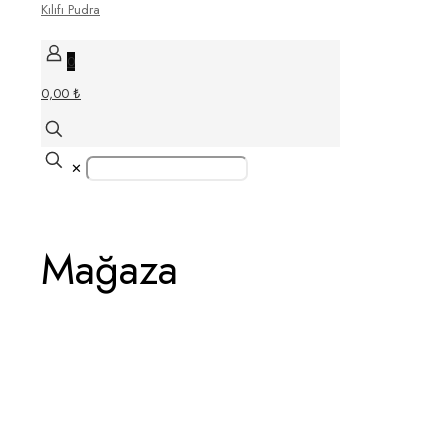
0
0,00 ₺
✕
Mağaza