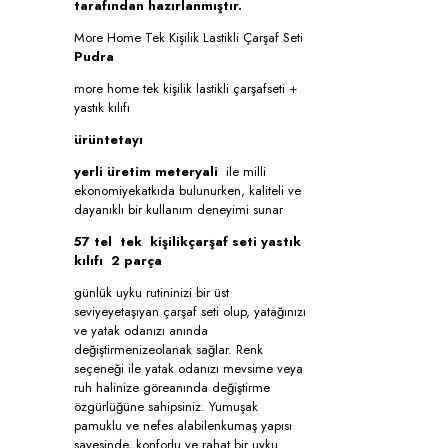
tarafından hazırlanmıştır.
More Home Tek Kişilik Lastikli Çarşaf Seti
Pudra
more home tek kişilik lastikli çarşafseti +
yastık kılıfı
ürüntetayı
yerli üretim meteryali
ile milli
ekonomiyekatkıda bulunurken, kaliteli ve
dayanıklı bir kullanım deneyimi sunar
57 tel tek kişilikçarşaf seti yastık
kılıfı 2 parça
günlük uyku rutininizi bir üst
seviyeyetaşıyan çarşaf seti olup, yatağınızı
ve yatak odanızı anında
değiştirmenizeolanak sağlar. Renk
seçeneği ile yatak odanızı mevsime veya
ruh halinize göreanında değiştirme
özgürlüğüne sahipsiniz. Yumuşak
pamuklu ve nefes alabilenkumaş yapısı
sayesinde, konforlu ve rahat bir uyku