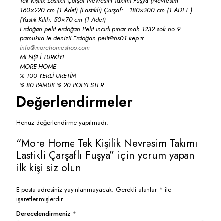
Tek Kişilik Lastikli Çarşaf Nevresim Takımı Fuşya (Nevresim
160×220 cm (1 Adet) (Lastikli) Çarşaf: 180×200 cm (1 ADET )
(Yastık Kılıfı: 50×70 cm (1 Adet)
Erdoğan pelit erdoğan Pelit incirli pınar mah 1232 sok no 9
pamukka le denizli Erdoğan.pelit@hs01.kep.tr
info@morehomeshop.com
MENŞEİ TÜRKİYE
MORE HOME
% 100 YERLİ ÜRETİM
% 80 PAMUK % 20 POLYESTER
Değerlendirmeler
Henüz değerlendirme yapılmadı.
“More Home Tek Kişilik Nevresim Takımı
Lastikli Çarşaflı Fuşya” için yorum yapan
ilk kişi siz olun
E-posta adresiniz yayınlanmayacak.
Gerekli alanlar
*
ile
işaretlenmişlerdir
Derecelendirmeniz
*