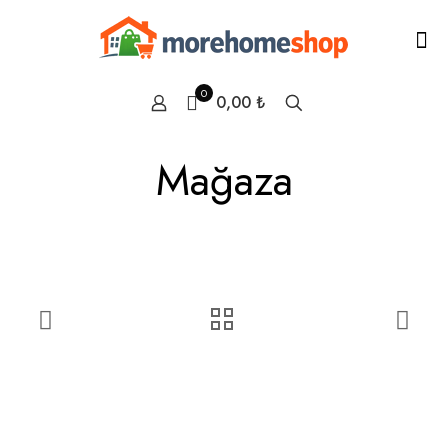
0
0,00 ₺
Mağaza