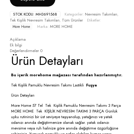
STOK KODU:
MH3691568
Kategoriler:
Nevresim Takımları
,
Tek Kişilik Nevresim Takımları
,
Tüm Ürünler
Etiketler:
Marka:
MORE HOME
More Home
Açıklama
Ek bilgi
Değerlendirmeler
0
Ürün Detayları
Bu içerik morehome mağazası tarafından hazırlanmıştır.
Tek Kişilik Pamuklu Nevresim Takımı Lastikli
Fuşya
Ürün Detayları
More Home 57 Tel Tek Kişilik Pamuklu Nevresim Takımı 3 Parça
MORE HOME Tek KİŞİLİK NEVRESİM TAKIMI 3 PARÇA Günlük
uyku rutininizi bir üst seviyeye taşıyanolup, yatağınızı ve yatak
odanızı anında değiştirmenize olanak sağlar. yatak odanızı
mevsime veya ruh halinize göre anında değiştirme özgürlüğüne
sahipsiniz. Yumuşak pamuklu ve nefes alabilen kumaş yapısı