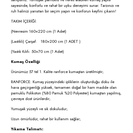
sayesinde, konforlu ve rahat bir uyku deneyimi sunar. Tarzınızı ve
ruh halinizi yansıtan bir seçim yapın ve konforun keyfini çıkarın!
TAKIM İÇERİĞİ:
(Nevresim 160×220 cm (1 Adet)
(Lastikli) Çarşaf: 180×200 cm (1 ADET )
(Yastık Kılıfı: 50×70 cm (1 Adet)
Kumaş Özelliği
Ürünümüz 57 tel 1. Kalite ranforce kumaştan üretilmiştir;
RANFORCE: Kumaş yüzeyindeki ipliklerin oluşturduğu doku ile
hava geçirgenliği yüksek, tamamen doğal bir ham madde olan
pamuklu Polikoton (%80 Pamuk %20 Polyester) kumaştan yapılmış,
çevreye dost ürünlerdir;
Yumuşak yüzeyli ve sık dokuludur;
Uzun ömürlüdür, rahat bir kullanım sağlar;
Yıkama Talimatı: