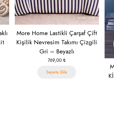
klı
More Home Lastikli Çarşaf Çift
it
Kişilik Nevresim Takımı Çizgili
Gri – Beyazlı
769,00
₺
M
Sepete Ekle
K