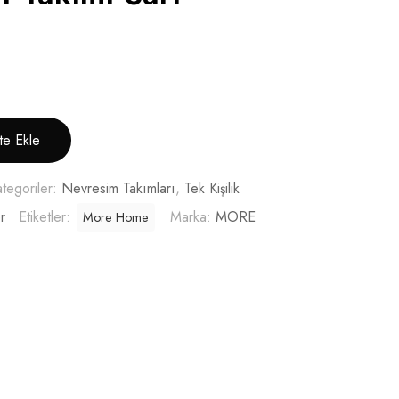
te Ekle
tegoriler:
Nevresim Takımları
,
Tek Kişilik
r
Etiketler:
Marka:
MORE
More Home