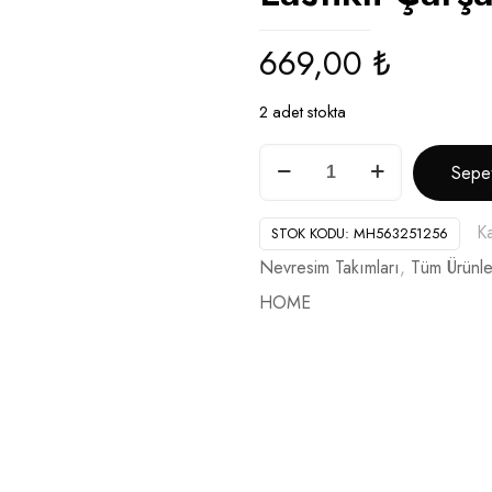
669,00
₺
2 adet stokta
More
Sepe
Hom
Tek
Ka
STOK KODU:
MH563251256
Kişilik
Nevresim Takımları
,
Tüm Ürünle
Nevresim
HOME
Lastikli
Çarşaf
Takımı
Sarı
adet