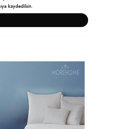
cıya kaydedilsin.