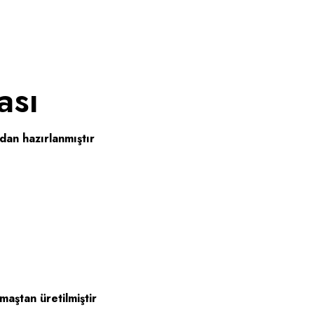
ası
an hazırlanmıştır
maştan üretilmiştir