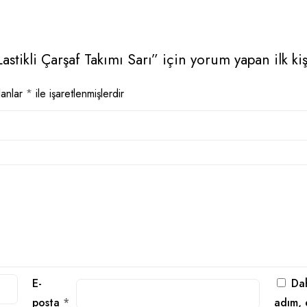
tikli Çarşaf Takımı Sarı” için yorum yapan ilk kiş
lanlar
*
ile işaretlenmişlerdir
E-
Dah
posta
*
adım, 