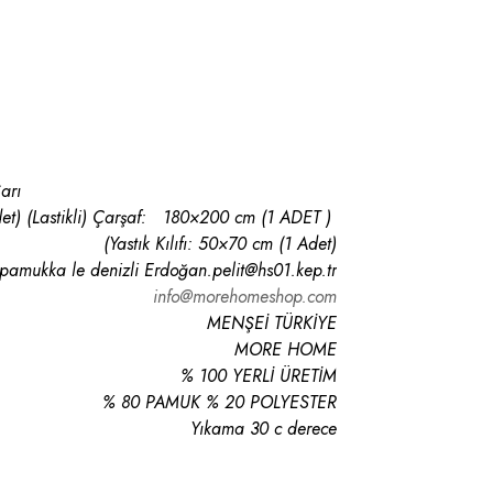
arı
et)
(Lastikli) Çarşaf: 180×200 cm (1 ADET )
(Yastık Kılıfı: 50×70 cm (1 Adet)
 pamukka le denizli Erdoğan.pelit@hs01.kep.tr
info@morehomeshop.com
MENŞEİ TÜRKİYE
MORE HOME
% 100 YERLİ ÜRETİM
% 80 PAMUK % 20 POLYESTER
Yıkama 30 c derece