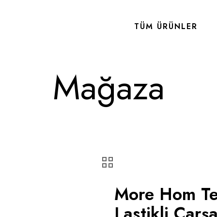
TÜM ÜRÜNLER
Mağaza
More Hom Tek
Lastikli Çarş