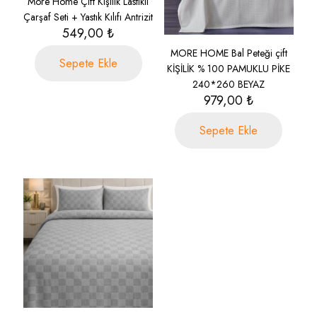
More Home Çift Kişilik Lastikli
Çarşaf Seti + Yastık Kılıfı Antrizit
549,00
₺
MORE HOME Bal Peteği çift
Sepete Ekle
KİŞİLİK % 100 PAMUKLU PİKE
240*260 BEYAZ
979,00
₺
Sepete Ekle