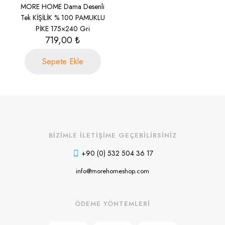
MORE HOME Dama Desenli
Tek KİŞİLİK % 100 PAMUKLU
PİKE 175×240 Gri
719,00
₺
Sepete Ekle
BİZİMLE İLETİŞİME GEÇEBİLİRSİNİZ
+90 (0) 532 504 36 17
info@morehomeshop.com
ÖDEME YÖNTEMLERİ