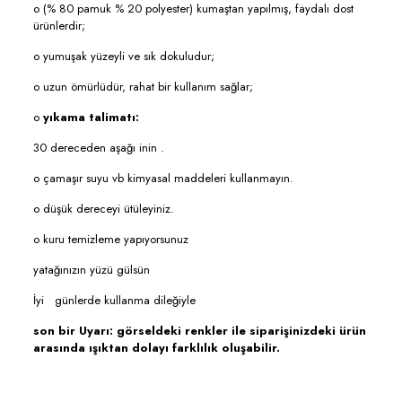
o (% 80 pamuk % 20 polyester) kumaştan yapılmış, faydalı dost
ürünlerdir;
o yumuşak yüzeyli ve sık dokuludur;
o uzun ömürlüdür, rahat bir kullanım sağlar;
o
yıkama talimatı:
30 dereceden aşağı inin .
o çamaşır suyu vb kimyasal maddeleri kullanmayın.
o düşük dereceyi ütüleyiniz.
o kuru temizleme yapıyorsunuz
yatağınızın yüzü gülsün
İyi günlerde kullanma dileğiyle
son bir Uyarı: görseldeki renkler ile siparişinizdeki ürün
arasında ışıktan dolayı farklılık oluşabilir.