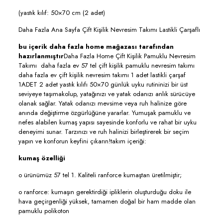
(yastık kılıf: 50×70 cm (2 adet)
Daha Fazla Ana Sayfa Çift Kişilik Nevresim Takımı Lastikli Çarşaflı
bu içerik daha fazla home mağazası tarafından
hazırlanmıştır
Daha Fazla Home Çift Kişilik Pamuklu Nevresim
Takımı daha fazla ev 57 tel çift kişilik pamuklu nevresim takımı
daha fazla ev çift kişilik nevresim takımı 1 adet lastikli çarşaf
1ADET 2 adet yastık kılıfı 50×70 günlük uyku rutininizi bir üst
seviyeye taşımakolup, yatağınızı ve yatak odanızı anlık sürücüye
olanak sağlar. Yatak odanızı mevsime veya ruh halinize göre
anında değiştirme özgürlüğüne yararlar. Yumuşak pamuklu ve
nefes alabilen kumaş yapısı sayesinde konforlu ve rahat bir uyku
deneyimi sunar. Tarzınızı ve ruh halinizi birleştirerek bir seçim
yapın ve konforun keyfini çıkarın!takım içeriği:
kumaş özelliği
o ürünümüz 57 tel 1. Kaliteli ranforce kumaştan üretilmiştir;
o ranforce: kumaşın gerektirdiği ipliklerin oluşturduğu doku ile
hava geçirgenliği yüksek, tamamen doğal bir ham madde olan
pamuklu polikoton