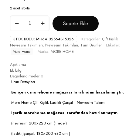
2 adet stokta
More
Sepete Ekle
Home
Lastikli
Çarşaf
STOK KODU:
MH64132564815326
Kategoriler:
Çift Kişilik
Çift
Nevresim Takımları
,
Nevresim Takımları
,
Tüm Ürünler
Etiketler:
Kişilik
Marka:
MORE HOME
More Home
Nevresim
Takımı
Motif
Açıklama
Desen
Ek bilgi
Antrazit
Değerlendirmeler
0
Siyah
Ürün Detayları
Beyaz
Bu içerik morehome mağazası tarafından hazırlanmıştır.
adet
More Home Çift Kişilik Lastikli Çarşaf Nevresim Takımı
içerik morehome mağazası tarafından hazırlanmıştır.
(nevresim 200×220 cm (1 adet)
(lastikli)çarşaf: 180×200 +30 cm )