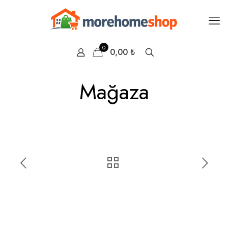
0
0,00 ₺
Mağaza