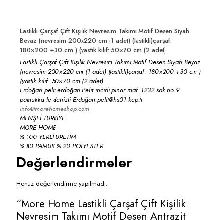
Lastikli Çarşaf Çift Kişilik Nevresim Takımı Motif Desen Siyah
Beyaz (nevresim 200x220 cm (1 adet) (lastikli)çarşaf:
180×200 +30 cm ) (yastık kılıf: 50×70 cm (2 adet)
Lastikli Çarşaf Çift Kişilik Nevresim Takımı Motif Desen Siyah Beyaz
(nevresim 200×220 cm (1 adet) (lastikli)çarşaf: 180×200 +30 cm )
(yastık kılıf: 50×70 cm (2 adet)
Erdoğan pelit erdoğan Pelit incirli pınar mah 1232 sok no 9
pamukka le denizli Erdoğan.pelit@hs01.kep.tr
info@morehomeshop.com
MENŞEİ TÜRKİYE
MORE HOME
% 100 YERLİ ÜRETİM
% 80 PAMUK % 20 POLYESTER
Değerlendirmeler
Henüz değerlendirme yapılmadı.
“More Home Lastikli Çarşaf Çift Kişilik
Nevresim Takımı Motif Desen Antrazit