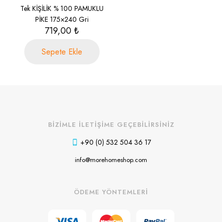
Tek KİŞİLİK % 100 PAMUKLU
PİKE 175×240 Gri
719,00
₺
Sepete Ekle
BİZİMLE İLETİŞİME GEÇEBİLİRSİNİZ
+90 (0) 532 504 36 17
info@morehomeshop.com
ÖDEME YÖNTEMLERİ