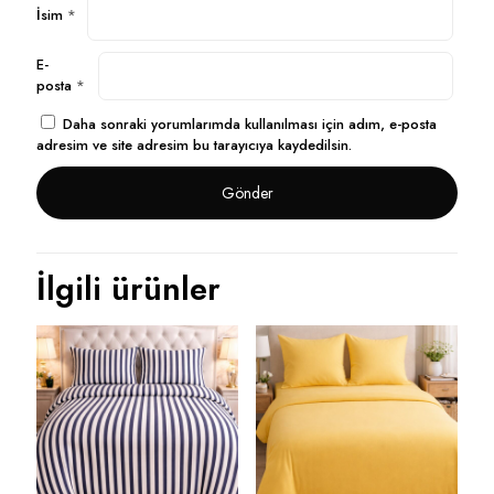
İsim
*
E-
posta
*
Daha sonraki yorumlarımda kullanılması için adım, e-posta
adresim ve site adresim bu tarayıcıya kaydedilsin.
İlgili ürünler