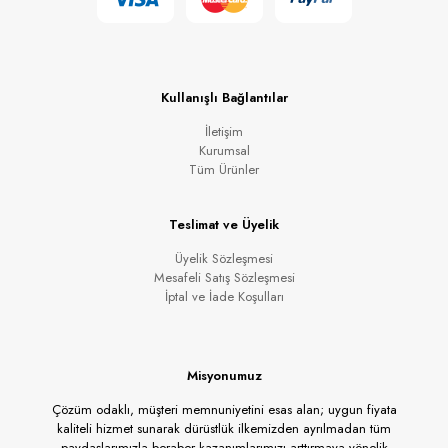
Kullanışlı Bağlantılar
İletişim
Kurumsal
Tüm Ürünler
Teslimat ve Üyelik
Üyelik Sözleşmesi
Mesafeli Satış Sözleşmesi
İptal ve İade Koşulları
Misyonumuz
Çözüm odaklı, müşteri memnuniyetini esas alan; uygun fiyata
kaliteli hizmet sunarak dürüstlük ilkemizden ayrılmadan tüm
paydaşlarımızla beraber kazanımlarımızı arttırmaya yönelik