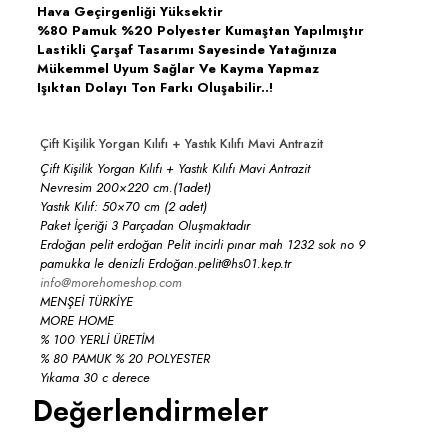
Hava Geçirgenliği Yüksektir
%80 Pamuk %20 Polyester Kumaştan Yapılmıştır
Lastikli Çarşaf Tasarımı Sayesinde Yatağınıza
Mükemmel Uyum Sağlar Ve Kayma Yapmaz
Işıktan Dolayı Ton Farkı Oluşabilir..!
Çift Kişilik Yorgan Kılıfı + Yastık Kılıfı Mavi Antrazit
Çift Kişilik Yorgan Kılıfı + Yastık Kılıfı Mavi Antrazit
Nevresim 200×220 cm.(1adet)
Yastık Kılıf: 50×70 cm (2 adet)
Paket İçeriği 3 Parçadan Oluşmaktadır
Erdoğan pelit erdoğan Pelit incirli pınar mah 1232 sok no 9
pamukka le denizli Erdoğan.pelit@hs01.kep.tr
info@morehomeshop.com
MENŞEİ TÜRKİYE
MORE HOME
% 100 YERLİ ÜRETİM
% 80 PAMUK % 20 POLYESTER
Yıkama 30 c derece
Değerlendirmeler