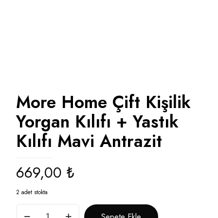
More Home Çift Kişilik
Yorgan Kılıfı + Yastık
Kılıfı Mavi Antrazit
669,00
₺
2 adet stokta
More
Sepete Ekle
Home