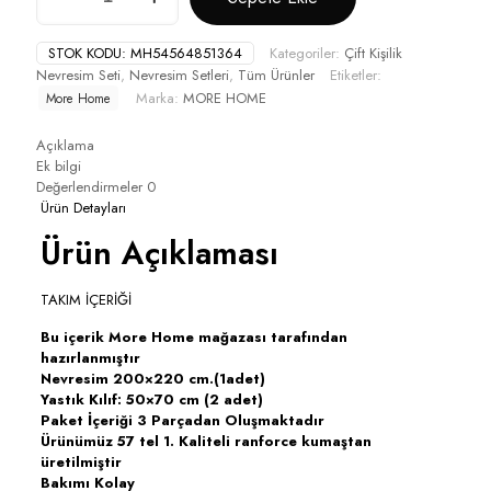
Çift
Kişilik
STOK KODU:
MH54564851364
Kategoriler:
Çift Kişilik
Yorgan
Nevresim Seti
,
Nevresim Setleri
,
Tüm Ürünler
Etiketler:
Kılıfı
Marka:
MORE HOME
More Home
+
Yastık
Kılıfı
Açıklama
Mavi
Ek bilgi
Antrazit
Değerlendirmeler
0
adet
Ürün Detayları
Ürün Açıklaması
TAKIM İÇERİĞİ
Bu içerik More Home mağazası tarafından
hazırlanmıştır
Nevresim 200×220 cm.(1adet)
Yastık Kılıf: 50×70 cm (2 adet)
Paket İçeriği 3 Parçadan Oluşmaktadır
Ürünümüz 57 tel 1. Kaliteli ranforce kumaştan
üretilmiştir
Bakımı Kolay