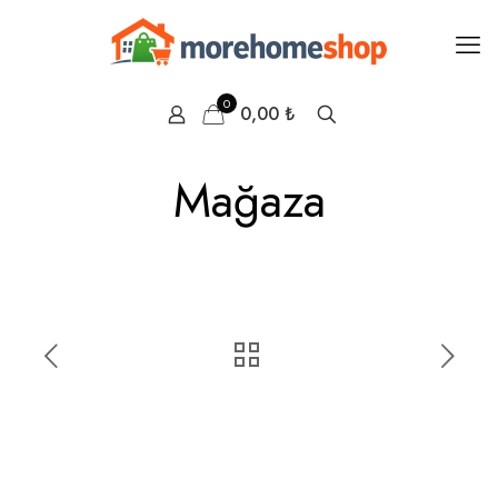
0
0,00 ₺
Mağaza