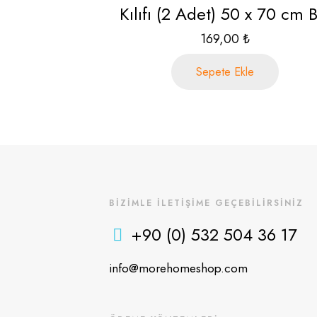
Kılıfı (2 Adet) 50 x 70 cm 
169,00
₺
Sepete Ekle
BİZİMLE İLETİŞİME GEÇEBİLİRSİNİZ
+90 (0) 532 504 36 17
info@morehomeshop.com