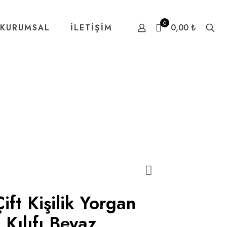
0
KURUMSAL
İLETİŞİM
0,00 ₺
ft Kişilik Yorgan
k Kılıfı Beyaz