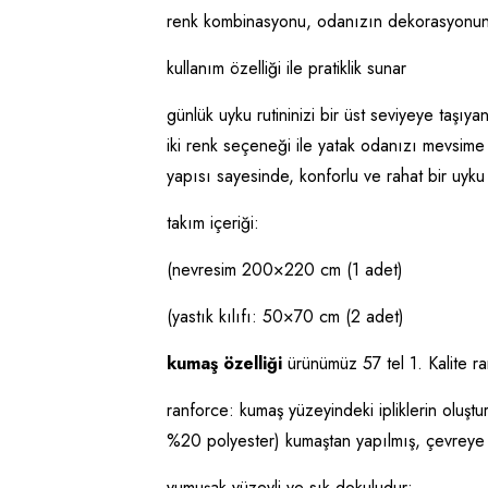
renk kombinasyonu, odanızın dekorasyonuna d
kullanım özelliği ile pratiklik sunar
günlük uyku rutininizi bir üst seviyeye taşıy
iki renk seçeneği ile yatak odanızı mevsim
yapısı sayesinde, konforlu ve rahat bir uyku 
takım içeriği:
(nevresim 200×220 cm (1 adet)
(yastık kılıfı: 50×70 cm (2 adet)
kumaş özelliği
ürünümüz 57 tel 1. Kalite ran
ranforce: kumaş yüzeyindeki ipliklerin olu
%20 polyester) kumaştan yapılmış, çevreye 
yumuşak yüzeyli ve sık dokuludur;