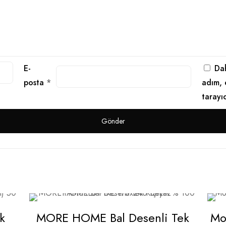
E-
Dah
posta
*
adım, 
tarayı
k
MORE HOME Bal Desenli Tek
Mor