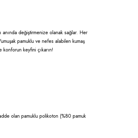
ızı anında değiştirmenize olanak sağlar. Her
 Yumuşak pamuklu ve nefes alabilen kumaş
e konforun keyfini çıkarın!
m madde olan pamuklu polikoton (%80 pamuk