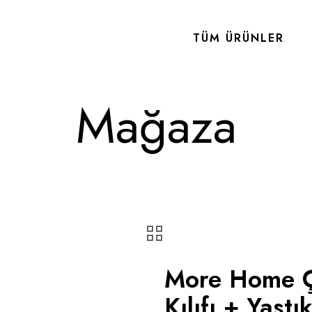
TÜM ÜRÜNLER
Mağaza
More Home Çi
Kılıfı + Yastı