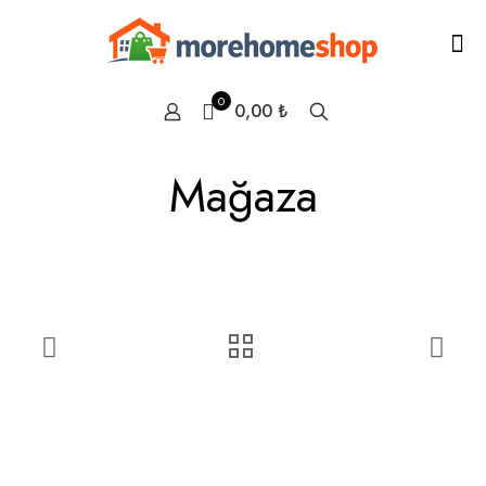
0
0,00 ₺
Mağaza