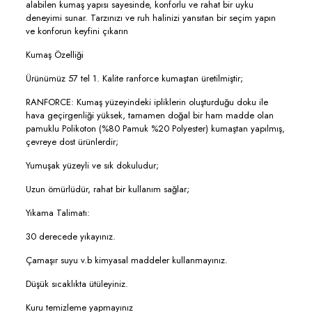
alabilen kumaş yapısı sayesinde, konforlu ve rahat bir uyku
deneyimi sunar. Tarzınızı ve ruh halinizi yansıtan bir seçim yapın
ve konforun keyfini çıkarın
Kumaş Özelliği
Ürünümüz 57 tel 1. Kalite ranforce kumaştan üretilmiştir;
RANFORCE: Kumaş yüzeyindeki ipliklerin oluşturduğu doku ile
hava geçirgenliği yüksek, tamamen doğal bir ham madde olan
pamuklu Polikoton (%80 Pamuk %20 Polyester) kumaştan yapılmış,
çevreye dost ürünlerdir;
Yumuşak yüzeyli ve sık dokuludur;
Uzun ömürlüdür, rahat bir kullanım sağlar;
Yıkama Talimatı:
30 derecede yıkayınız.
Çamaşır suyu v.b kimyasal maddeler kullanmayınız.
Düşük sıcaklıkta ütüleyiniz.
Kuru temizleme yapmayınız