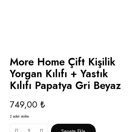
More Home Çift Kişilik
Yorgan Kılıfı + Yastık
Kılıfı Papatya Gri Beyaz
749,00
₺
2 adet stokta
More
Sepete Ekle
Home