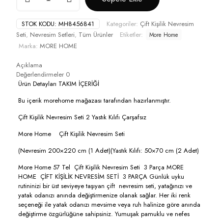
Çift
Kişilik
STOK KODU:
MH8456841
Kategoriler:
Çift Kişilik Nevresim
Yorgan
Seti
,
Nevresim Setleri
,
Tüm Ürünler
Etiketler:
More Home
Kılıfı
+
Marka:
MORE HOME
Yastık
Kılıfı
Açıklama
Papatya
Değerlendirmeler
0
Gri
Ürün Detayları TAKIM İÇERİĞİ
Beyaz
Bu içerik morehome mağazası tarafından hazırlanmıştır.
adet
Çift Kişilik Nevresim Seti 2 Yastık Kılıfı Çarşafsız
More Home Çift Kişilik Nevresim Seti
(Nevresim 200×220 cm (1 Adet)(Yastık Kılıfı: 50×70 cm (2 Adet)
More Home 57 Tel Çift Kişilik Nevresim Seti 3 Parça MORE
HOME ÇİFT KİŞİLİK NEVRESİM SETİ 3 PARÇA Günlük uyku
rutininizi bir üst seviyeye taşıyan çift nevresim seti, yatağınızı ve
yatak odanızı anında değiştirmenize olanak sağlar. Her iki renk
seçeneği ile yatak odanızı mevsime veya ruh halinize göre anında
değiştirme özgürlüğüne sahipsiniz. Yumuşak pamuklu ve nefes