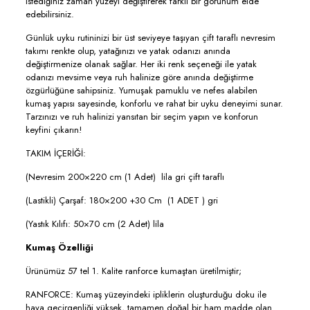
istediğiniz zaman yüzeyi değiştirerek farklı bir görünüm elde
edebilirsiniz.
Günlük uyku rutininizi bir üst seviyeye taşıyan çift taraflı nevresim
takımı renkte olup, yatağınızı ve yatak odanızı anında
değiştirmenize olanak sağlar. Her iki renk seçeneği ile yatak
odanızı mevsime veya ruh halinize göre anında değiştirme
özgürlüğüne sahipsiniz. Yumuşak pamuklu ve nefes alabilen
kumaş yapısı sayesinde, konforlu ve rahat bir uyku deneyimi sunar.
Tarzınızı ve ruh halinizi yansıtan bir seçim yapın ve konforun
keyfini çıkarın!
TAKIM İÇERİĞİ:
(Nevresim 200×220 cm (1 Adet) lila gri çift taraflı
(Lastikli) Çarşaf: 180×200 +30 Cm (1 ADET ) gri
(Yastık Kılıfı: 50×70 cm (2 Adet) lila
Kumaş Özelliği
Ürünümüz 57 tel 1. Kalite ranforce kumaştan üretilmiştir;
RANFORCE: Kumaş yüzeyindeki ipliklerin oluşturduğu doku ile
hava geçirgenliği yüksek, tamamen doğal bir ham madde olan