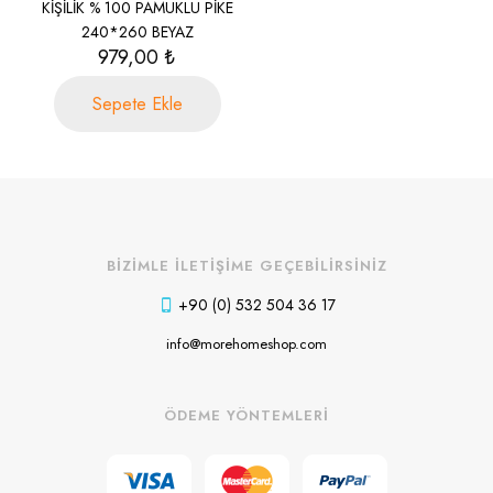
KİŞİLİK % 100 PAMUKLU PİKE
240*260 BEYAZ
979,00
₺
Sepete Ekle
BİZİMLE İLETİŞİME GEÇEBİLİRSİNİZ
+90 (0) 532 504 36 17
info@morehomeshop.com
ÖDEME YÖNTEMLERİ