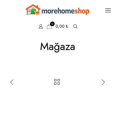
0
0,00 ₺
Mağaza