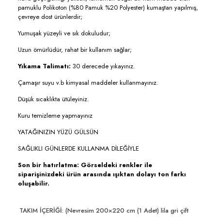
pamuklu Polikoton (%80 Pamuk %20 Polyester) kumaştan yapılmış,
çevreye dost ürünlerdir;
Yumuşak yüzeyli ve sık dokuludur;
Uzun ömürlüdür, rahat bir kullanım sağlar;
Yıkama Talimatı:
30 derecede yıkayınız.
Çamaşır suyu v.b kimyasal maddeler kullanmayınız.
Düşük sıcaklıkta ütüleyiniz.
Kuru temizleme yapmayınız
YATAĞINIZIN YÜZÜ GÜLSÜN
SAĞLIKLI GÜNLERDE KULLANMA DİLEĞİYLE
Son bir hatırlatma: Görseldeki renkler ile
siparişinizdeki ürün arasında ışıktan dolayı ton farkı
oluşabilir.
TAKIM İÇERİĞİ: (Nevresim 200×220 cm (1 Adet) lila gri çift