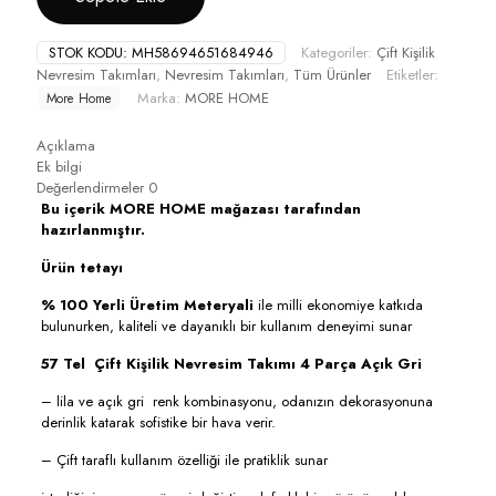
STOK KODU:
MH58694651684946
Kategoriler:
Çift Kişilik
Nevresim Takımları
,
Nevresim Takımları
,
Tüm Ürünler
Etiketler:
Marka:
MORE HOME
More Home
Açıklama
Ek bilgi
Değerlendirmeler
0
Bu içerik MORE HOME mağazası tarafından
hazırlanmıştır.
Ürün tetayı
% 100 Yerli Üretim Meteryali
ile milli ekonomiye katkıda
bulunurken, kaliteli ve dayanıklı bir kullanım deneyimi sunar
57 Tel Çift Kişilik Nevresim Takımı 4 Parça Açık Gri
– lila ve açık gri renk kombinasyonu, odanızın dekorasyonuna
derinlik katarak sofistike bir hava verir.
– Çift taraflı kullanım özelliği ile pratiklik sunar