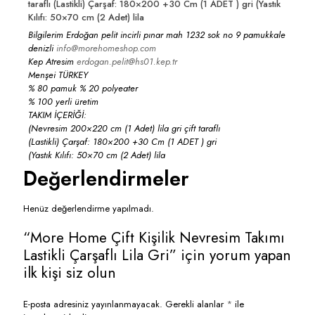
taraflı (Lastikli) Çarşaf: 180×200 +30 Cm (1 ADET ) gri (Yastık
Kılıfı: 50×70 cm (2 Adet) lila
Bilgilerim Erdoğan pelit incirli pınar mah 1232 sok no 9 pamukkale
denizli
info@morehomeshop.com
Kep Atresim
erdogan.pelit@hs01.kep.tr
Menşei TÜRKEY
% 80 pamuk % 20 polyeater
% 100 yerli üretim
TAKIM İÇERİĞİ:
(Nevresim 200×220 cm (1 Adet) lila gri çift taraflı
(Lastikli) Çarşaf: 180×200 +30 Cm (1 ADET ) gri
(Yastık Kılıfı: 50×70 cm (2 Adet) lila
Değerlendirmeler
Henüz değerlendirme yapılmadı.
“More Home Çift Kişilik Nevresim Takımı
Lastikli Çarşaflı Lila Gri” için yorum yapan
ilk kişi siz olun
E-posta adresiniz yayınlanmayacak.
Gerekli alanlar
*
ile