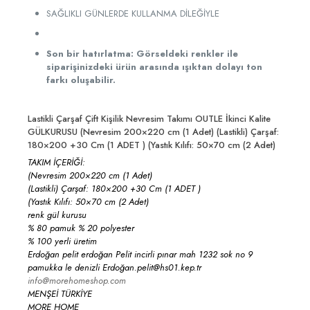
SAĞLIKLI GÜNLERDE KULLANMA DİLEĞİYLE
Son bir hatırlatma: Görseldeki renkler ile
siparişinizdeki ürün arasında ışıktan dolayı ton
farkı oluşabilir.
Lastikli Çarşaf Çift Kişilik Nevresim Takımı OUTLE İkinci Kalite
GÜLKURUSU (Nevresim 200×220 cm (1 Adet) (Lastikli) Çarşaf:
180×200 +30 Cm (1 ADET ) (Yastık Kılıfı: 50×70 cm (2 Adet)
TAKIM İÇERİĞİ:
(Nevresim 200×220 cm (1 Adet)
(Lastikli) Çarşaf: 180×200 +30 Cm (1 ADET )
(Yastık Kılıfı: 50×70 cm (2 Adet)
renk gül kurusu
% 80 pamuk % 20 polyester
% 100 yerli üretim
Erdoğan pelit erdoğan Pelit incirli pınar mah 1232 sok no 9
pamukka le denizli Erdoğan.pelit@hs01.kep.tr
info@morehomeshop.com
MENŞEİ TÜRKİYE
MORE HOME