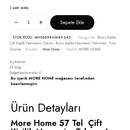
2 adet stokta
More
Sepete Ekle
Home
Lastikli
Çarşaf
STOK KODU:
MH5689845689.645
Kategoriler:
İkinci Kalite
Çift
Çift Kişilik Nevresim Takımı
,
İkinci Kalite Nevresim Takımları
,
Tüm
Kişilik
Ürünler
Etiketler:
Marka:
MORE HOME
More Home
Nevresim
Takımı
İkinci
Açıklama
Kalite
Ek bilgi
Gül
Değerlendirmeler
0
Kurusu
Bu içerik MORE HOME mağazası tarafından
Outlet
hazırlanmıştır.
adet
Ürün Detayları
More Home 57 Tel Çift