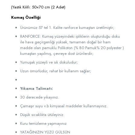
(Yastık Kılıfı: 50×70 cm (2 Adet)
Kumaş Özelliği
Ürünümüz 57 tel 1. Kalite ranforce kumaştan üretilmiştir;
RANFORCE: Kumaş yüzeyindeki ipliklerin oluşturduğu doku
ile hava geçirgenliği yüksek, tamamen doğal bir ham
madde olan pamuklu Polikoton (% 80 Pamuk% 20 polyester )
kumaştan yapılmış, çevreye dost ürünlerdir;
Yumuşak yüzeyli ve sık dokuludur;
Uzun ömürlüdür, rahat bir kullanım sağlar;
Yıkama Talimatı:
30 derecede yıkayınız.
Çamaşır suyu v.b kimyasal maddeler kullanmayınız.
Düşük sıcaklıkta ütüleyiniz.
Kuru temizleme yapmayınız
YATAĞINIZIN YÜZÜ GÜLSÜN