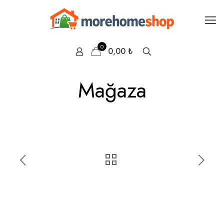
0
0,00 ₺
Mağaza