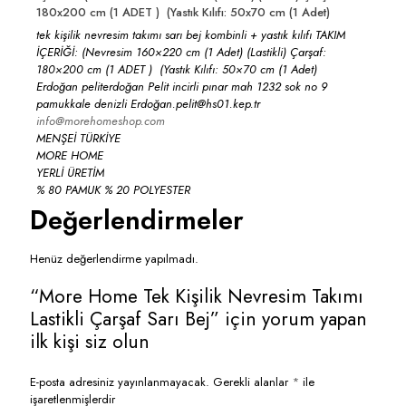
180x200 cm (1 ADET ) (Yastık Kılıfı: 50x70 cm (1 Adet)
tek kişilik nevresim takımı sarı bej kombinli + yastık kılıfı TAKIM
İÇERİĞİ: (Nevresim 160×220 cm (1 Adet) (Lastikli) Çarşaf:
180×200 cm (1 ADET ) (Yastık Kılıfı: 50×70 cm (1 Adet)
Erdoğan peliterdoğan Pelit incirli pınar mah 1232 sok no 9
pamukkale denizli Erdoğan.pelit@hs01.kep.tr
info@morehomeshop.com
MENŞEİ TÜRKİYE
MORE HOME
YERLİ ÜRETİM
% 80 PAMUK % 20 POLYESTER
Değerlendirmeler
Henüz değerlendirme yapılmadı.
“More Home Tek Kişilik Nevresim Takımı
Lastikli Çarşaf Sarı Bej” için yorum yapan
ilk kişi siz olun
E-posta adresiniz yayınlanmayacak.
Gerekli alanlar
*
ile
işaretlenmişlerdir