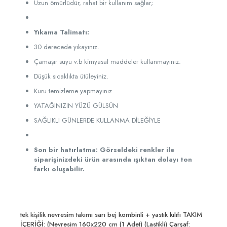
Uzun ömürlüdür, rahat bir kullanım sağlar;
Yıkama Talimatı:
30 derecede yıkayınız.
Çamaşır suyu v.b kimyasal maddeler kullanmayınız.
Düşük sıcaklıkta ütüleyiniz.
Kuru temizleme yapmayınız
YATAĞINIZIN YÜZÜ GÜLSÜN
SAĞLIKLI GÜNLERDE KULLANMA DİLEĞİYLE
Son bir hatırlatma: Görseldeki renkler ile
siparişinizdeki ürün arasında ışıktan dolayı ton
farkı oluşabilir.
tek kişilik nevresim takımı sarı bej kombinli + yastık kılıfı TAKIM
İÇERİĞİ: (Nevresim 160x220 cm (1 Adet) (Lastikli) Çarşaf: