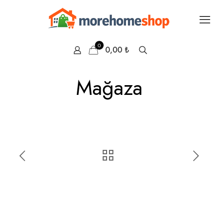
0
0,00 ₺
Mağaza