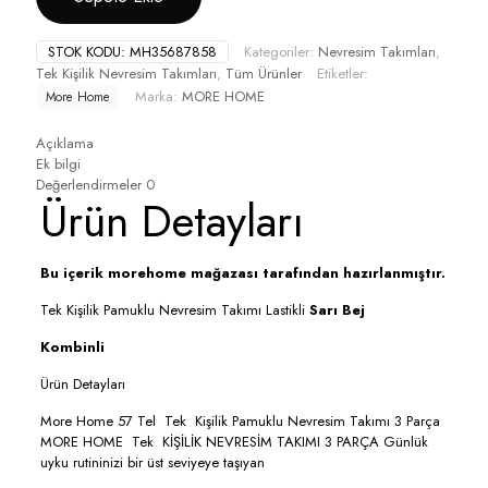
STOK KODU:
MH35687858
Kategoriler:
Nevresim Takımları
,
Tek Kişilik Nevresim Takımları
,
Tüm Ürünler
Etiketler:
Marka:
MORE HOME
More Home
Açıklama
Ek bilgi
Değerlendirmeler
0
Ürün Detayları
Bu içerik morehome mağazası tarafından hazırlanmıştır.
Tek Kişilik Pamuklu Nevresim Takımı Lastikli
Sarı Bej
Kombinli
Ürün Detayları
More Home 57 Tel Tek Kişilik Pamuklu Nevresim Takımı 3 Parça
MORE HOME Tek KİŞİLİK NEVRESİM TAKIMI 3 PARÇA Günlük
uyku rutininizi bir üst seviyeye taşıyan