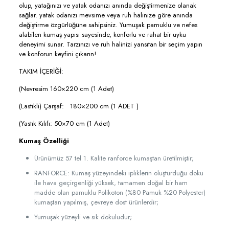
olup, yatağınızı ve yatak odanızı anında değiştirmenize olanak
sağlar. yatak odanızı mevsime veya ruh halinize göre anında
değiştirme özgürlüğüne sahipsiniz. Yumuşak pamuklu ve nefes
alabilen kumaş yapısı sayesinde, konforlu ve rahat bir uyku
deneyimi sunar. Tarzınızı ve ruh halinizi yansıtan bir seçim yapın
ve konforun keyfini çıkarın!
TAKIM İÇERİĞİ:
(Nevresim 160×220 cm (1 Adet)
(Lastikli) Çarşaf: 180×200 cm (1 ADET )
(Yastık Kılıfı: 50×70 cm (1 Adet)
Kumaş Özelliği
Ürünümüz 57 tel 1. Kalite ranforce kumaştan üretilmiştir;
RANFORCE: Kumaş yüzeyindeki ipliklerin oluşturduğu doku
ile hava geçirgenliği yüksek, tamamen doğal bir ham
madde olan pamuklu Polikoton (%80 Pamuk %20 Polyester)
kumaştan yapılmış, çevreye dost ürünlerdir;
Yumuşak yüzeyli ve sık dokuludur;