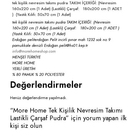
tek kişilik nevresim takımı pudra TAKIM İÇERİĞİ: (Nevresim
160x220 cm (1 Adet) (Lastikli) Çarşaf: 180x200 cm (1 ADET
) (Yastık Kılıfı: 50x70 cm (1 Adet)
tek kişilik nevresim takımı pudra TAKIM İÇERİĞİ: (Nevresim
160×220 cm (1 Adet) (Lastikli) Çarşaf: 180×200 cm (1 ADET )
(Yastık Kılıfı: 50×70 cm (1 Adet)
Erdoğan peliterdoğan Pelit incirli pınar mah 1232 sok no 9
pamukkale denizli Erdoğan.pelit@hs01.kep.tr
info@morehomeshop.com
MENŞEİ TÜRKİYE
MORE HOME
YERLİ ÜRETİM
% 80 PAMUK % 20 POLYESTER
Değerlendirmeler
Henüz değerlendirme yapılmadı.
“More Home Tek Kişilik Nevresim Takımı
Lastikli Çarşaf Pudra” için yorum yapan ilk
kişi siz olun