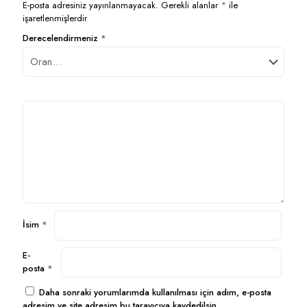
E-posta adresiniz yayınlanmayacak.
Gerekli alanlar
*
ile
işaretlenmişlerdir
Derecelendirmeniz
*
İsim
*
E-
posta
*
Daha sonraki yorumlarımda kullanılması için adım, e-posta
adresim ve site adresim bu tarayıcıya kaydedilsin.