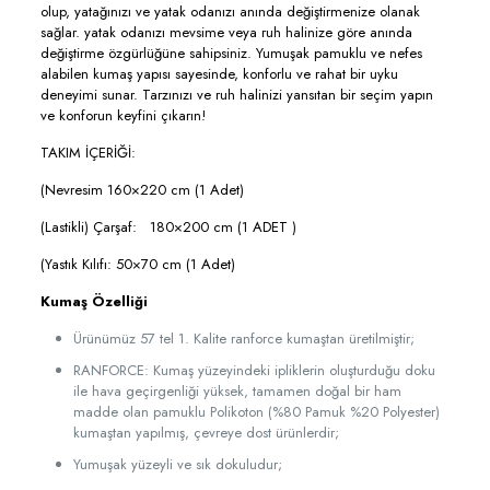
olup, yatağınızı ve yatak odanızı anında değiştirmenize olanak
sağlar. yatak odanızı mevsime veya ruh halinize göre anında
değiştirme özgürlüğüne sahipsiniz. Yumuşak pamuklu ve nefes
alabilen kumaş yapısı sayesinde, konforlu ve rahat bir uyku
deneyimi sunar. Tarzınızı ve ruh halinizi yansıtan bir seçim yapın
ve konforun keyfini çıkarın!
TAKIM İÇERİĞİ:
(Nevresim 160×220 cm (1 Adet)
(Lastikli) Çarşaf: 180×200 cm (1 ADET )
(Yastık Kılıfı: 50×70 cm (1 Adet)
Kumaş Özelliği
Ürünümüz 57 tel 1. Kalite ranforce kumaştan üretilmiştir;
RANFORCE: Kumaş yüzeyindeki ipliklerin oluşturduğu doku
ile hava geçirgenliği yüksek, tamamen doğal bir ham
madde olan pamuklu Polikoton (%80 Pamuk %20 Polyester)
kumaştan yapılmış, çevreye dost ürünlerdir;
Yumuşak yüzeyli ve sık dokuludur;