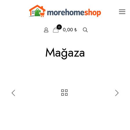
0
0,00 ₺
Mağaza