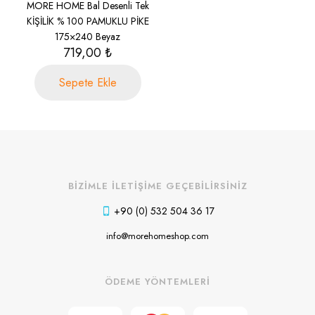
MORE HOME Bal Desenli Tek
KİŞİLİK % 100 PAMUKLU PİKE
175×240 Beyaz
719,00
₺
Sepete Ekle
BİZİMLE İLETİŞİME GEÇEBİLİRSİNİZ
+90 (0) 532 504 36 17
info@morehomeshop.com
ÖDEME YÖNTEMLERİ