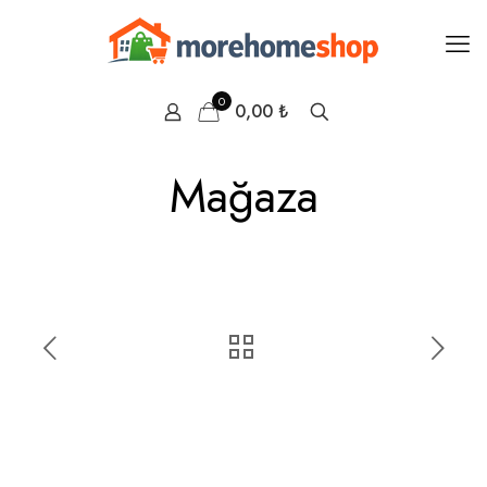
0
0,00 ₺
Mağaza