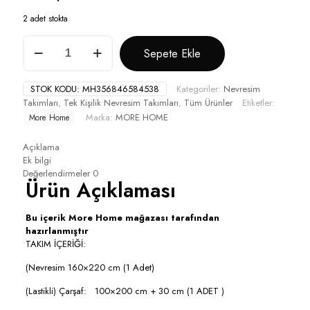
2 adet stokta
More
Sepete Ekle
Home
Tek
Kişilik
STOK KODU:
MH356846584538
Kategoriler:
Nevresim
Nevresim
Takımları
,
Tek Kişilik Nevresim Takımları
,
Tüm Ürünler
Etiketler:
Takımı
Marka:
MORE HOME
More Home
Lastikli
Çarşaf
Ekose
Açıklama
Desen
Ek bilgi
Gri
Değerlendirmeler
0
Ürün Açıklaması
Kırmızı
Çizgili
adet
Bu içerik More Home mağazası tarafından
hazırlanmıştır
TAKIM İÇERİĞİ:
(Nevresim 160×220 cm (1 Adet)
(Lastikli) Çarşaf: 100×200 cm + 30 cm (1 ADET )