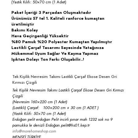
(Yastık Kılıfı: 50×70 cm (1 Adet)
Paket İçeriği 3 Parçadan Oluşmaktadır
Ürünümüz 57 tel 1. Kaliteli ranforce kumaştan
üretilmiştir
Bakımı Kolay
Hava Geçirgenliği Yüksektir
%80 Pamuk %20 Polyester Kumaştan Yapılmıştır
Lastikli Çarşaf Tasarımı Sayesinde Yatağınıza
Mükemmel Uyum Sağlar Ve Kayma Yapmaz
Işıktan Dolayı Ton Farkı Oluşabilir..!
Tek Kişilik Nevresim Takımı Lastikli Çarşaf Ekose Desen Gri
Kırmızı Çizgili
Tek Kişilik Nevresim Takımı Lastikli Çarşaf Ekose Desen Gri Kırmızı
Çizgili
(Nevresim 160×220 cm (1 Adet)
(Lastikli) Çarşaf: 100×200 cm + 30 cm (1 ADET )
(Yastık Kılıfı: 50×70 cm (1 Adet)
Erdoğan pelit erdoğan Pelit incirli pınar mah 1232 sok no 9
pamukka le denizli Erdoğan.pelit@hs01.kep.tr
info@morehomeshop.com
MENŞEİ TÜRKİYE