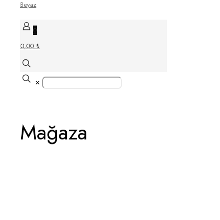
0
0,00 ₺
✕
Mağaza