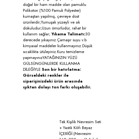
doğal bir ham madde olan pamuklu
Polikoton (%100 Pamuk Polyester)
kumaştan yapılmış, çevreye dost
ürünlerdir;Yumuşak yüzeyli ve sık
dokuludur;Uzun ömürlüdür, rahat bir
kullanım sağlar;
Yıkama Talimatı:
30
derecede yıkayınız.Çamaşır suyu v.b
kimyasal maddeler kullanmayınız.Düşük
sıcaklıkta ütüleyiniz.Kuru temizleme
yapmayınızYATAĞINIZIN YÜZÜ
GÜLSÜNGÜNLERDE KULLANMA
DİLEĞİYLE
Son bir hatırlatma:
Görseldeki renkler ile
siparişinizdeki ürün arasında
ışıktan dolayı ton farkı oluşabilir.
Tek Kişilik Nevresim Seti
+ Yastık Kılıfı Beyaz
İÇERİĞİ:(Nevresim