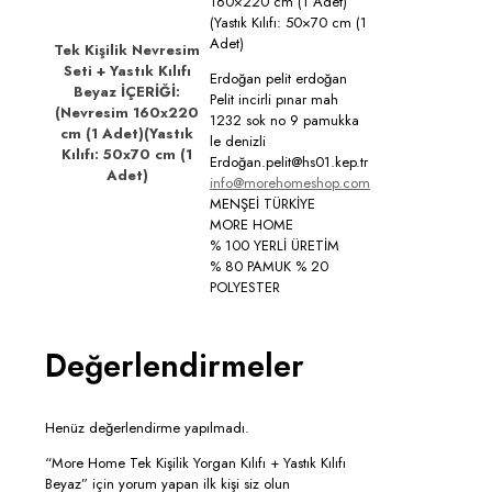
160×220 cm (1 Adet)
(Yastık Kılıfı: 50×70 cm (1
Adet)
Tek Kişilik Nevresim
Seti + Yastık Kılıfı
Erdoğan pelit erdoğan
Beyaz İÇERİĞİ:
Pelit incirli pınar mah
(Nevresim 160x220
1232 sok no 9 pamukka
cm (1 Adet)(Yastık
le denizli
Kılıfı: 50x70 cm (1
Erdoğan.pelit@hs01.kep.tr
Adet)
info@morehomeshop.com
MENŞEİ TÜRKİYE
MORE HOME
% 100 YERLİ ÜRETİM
% 80 PAMUK % 20
POLYESTER
Değerlendirmeler
Henüz değerlendirme yapılmadı.
“More Home Tek Kişilik Yorgan Kılıfı + Yastık Kılıfı
Beyaz” için yorum yapan ilk kişi siz olun