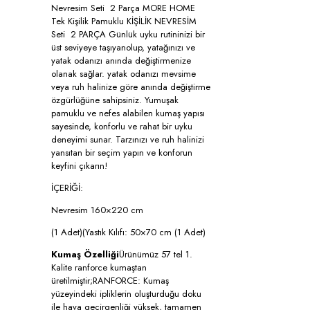
Nevresim Seti 2 Parça MORE HOME
Tek Kişilik Pamuklu KİŞİLİK NEVRESİM
Seti 2 PARÇA Günlük uyku rutininizi bir
üst seviyeye taşıyanolup, yatağınızı ve
yatak odanızı anında değiştirmenize
olanak sağlar. yatak odanızı mevsime
veya ruh halinize göre anında değiştirme
özgürlüğüne sahipsiniz. Yumuşak
pamuklu ve nefes alabilen kumaş yapısı
sayesinde, konforlu ve rahat bir uyku
deneyimi sunar. Tarzınızı ve ruh halinizi
yansıtan bir seçim yapın ve konforun
keyfini çıkarın!
İÇERİĞİ:
Nevresim 160×220 cm
(1 Adet)(Yastık Kılıfı: 50×70 cm (1 Adet)
Kumaş Özelliği
Ürünümüz 57 tel 1.
Kalite ranforce kumaştan
üretilmiştir;RANFORCE: Kumaş
yüzeyindeki ipliklerin oluşturduğu doku
ile hava geçirgenliği yüksek, tamamen