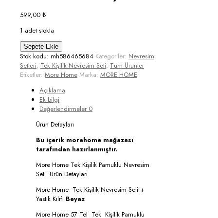
599,00
₺
1 adet stokta
More
Sepete Ekle
Home
Stok kodu:
mh586465684
Kategoriler:
Nevresim
Tek
Setleri
,
Tek Kişilik Nevresim Seti
,
Tüm Ürünler
Kişilik
Etiketler:
More Home
Marka:
MORE HOME
Yorgan
Açıklama
Kılıfı
Ek bilgi
+
Değerlendirmeler
0
Yastık
Kılıfı
Ürün Detayları
Beyaz
adet
Bu içerik morehome mağazası
tarafından hazırlanmıştır.
More Home Tek Kişilik Pamuklu Nevresim
Seti
Ürün Detayları
More Home Tek Kişilik Nevresim Seti +
Yastık Kılıfı
Beyaz
More Home 57 Tel Tek Kişilik Pamuklu