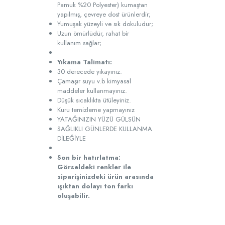
Pamuk %20 Polyester) kumaştan
yapılmış, çevreye dost ürünlerdir;
Yumuşak yüzeyli ve sık dokuludur;
Uzun ömürlüdür, rahat bir
kullanım sağlar;
Yıkama Talimatı:
30 derecede yıkayınız.
Çamaşır suyu v.b kimyasal
maddeler kullanmayınız.
Düşük sıcaklıkta ütüleyiniz.
Kuru temizleme yapmayınız
YATAĞINIZIN YÜZÜ GÜLSÜN
SAĞLIKLI GÜNLERDE KULLANMA
DİLEĞİYLE
Son bir hatırlatma:
Görseldeki renkler ile
siparişinizdeki ürün arasında
ışıktan dolayı ton farkı
oluşabilir.