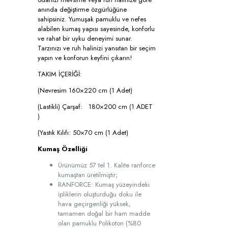
anında değiştirme özgürlüğüne
sahipsiniz. Yumuşak pamuklu ve nefes
alabilen kumaş yapısı sayesinde, konforlu
ve rahat bir uyku deneyimi sunar.
Tarzınızı ve ruh halinizi yansıtan bir seçim
yapın ve konforun keyfini çıkarın!
TAKIM İÇERİĞİ:
(Nevresim 160×220 cm (1 Adet)
(Lastikli) Çarşaf: 180×200 cm (1 ADET
)
(Yastık Kılıfı: 50×70 cm (1 Adet)
Kumaş Özelliği
Ürünümüz 57 tel 1. Kalite ranforce
kumaştan üretilmiştir;
RANFORCE: Kumaş yüzeyindeki
ipliklerin oluşturduğu doku ile
hava geçirgenliği yüksek,
tamamen doğal bir ham madde
olan pamuklu Polikoton (%80