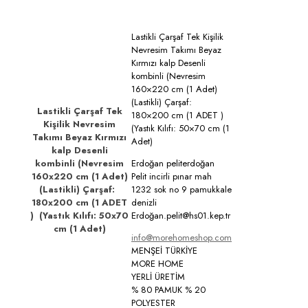
Lastikli Çarşaf Tek Kişilik
Nevresim Takımı Beyaz
Kırmızı kalp Desenli
kombinli (Nevresim
160×220 cm (1 Adet)
(Lastikli) Çarşaf:
Lastikli Çarşaf Tek
180×200 cm (1 ADET )
Kişilik Nevresim
(Yastık Kılıfı: 50×70 cm (1
Takımı Beyaz Kırmızı
Adet)
kalp Desenli
kombinli (Nevresim
Erdoğan peliterdoğan
160x220 cm (1 Adet)
Pelit incirli pınar mah
(Lastikli) Çarşaf:
1232 sok no 9 pamukkale
180x200 cm (1 ADET
denizli
) (Yastık Kılıfı: 50x70
Erdoğan.pelit@hs01.kep.tr
cm (1 Adet)
info@morehomeshop.com
MENŞEİ TÜRKİYE
MORE HOME
YERLİ ÜRETİM
% 80 PAMUK % 20
POLYESTER