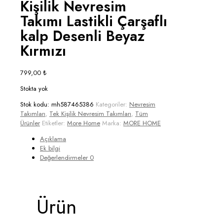
Kişilik Nevresim
Takımı Lastikli Çarşaflı
kalp Desenli Beyaz
Kırmızı
799,00
₺
Stokta yok
Stok kodu:
mh587465386
Kategoriler:
Nevresim
Takımları
,
Tek Kişilik Nevresim Takımları
,
Tüm
Ürünler
Etiketler:
More Home
Marka:
MORE HOME
Açıklama
Ek bilgi
Değerlendirmeler
0
Ürün