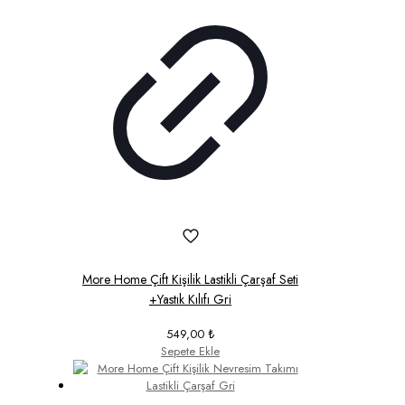
More Home Çift Kişilik Lastikli Çarşaf Seti
+Yastık Kılıfı Gri
549,00
₺
Sepete Ekle