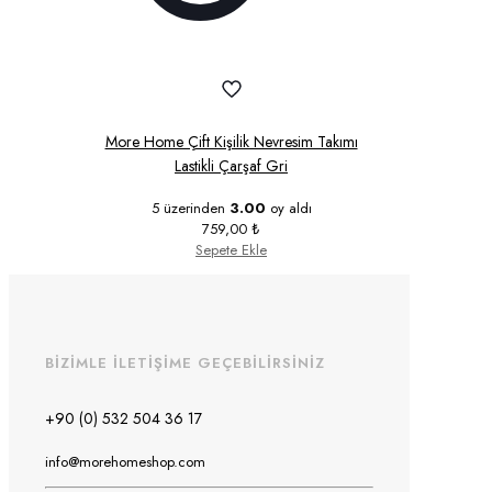
More Home Çift Kişilik Nevresim Takımı
Lastikli Çarşaf Gri
5 üzerinden
3.00
oy aldı
759,00
₺
Sepete Ekle
BİZİMLE İLETİŞİME GEÇEBİLİRSİNİZ
+90 (0) 532 504 36 17
info@morehomeshop.com