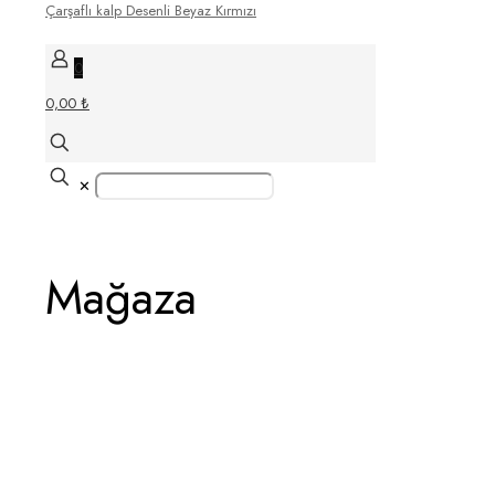
0
0,00 ₺
✕
Mağaza