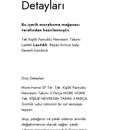
Detayları
Bu içerik morehome mağazası
tarafından hazırlanmıştır.
Tek Kişilik Pamuklu Nevresim Takımı
Lastikli
Lastikli
Beyaz Kırmızı kalp
Desenli kombinli
Ürün Detayları
More Home 57 Tel Tek Kişilik Pamuklu
Nevresim Takımı 3 Parça MORE HOME
Tek KİŞİLİK NEVRESİM TAKIMI 3 PARÇA
Günlük uyku rutininizi bir üst seviyeye
taşıyan
olup, yatağınızı ve yatak odanızı anında
değiştirmenize olanak sağlar. yatak
odanızı mevsime veya ruh halinize göre