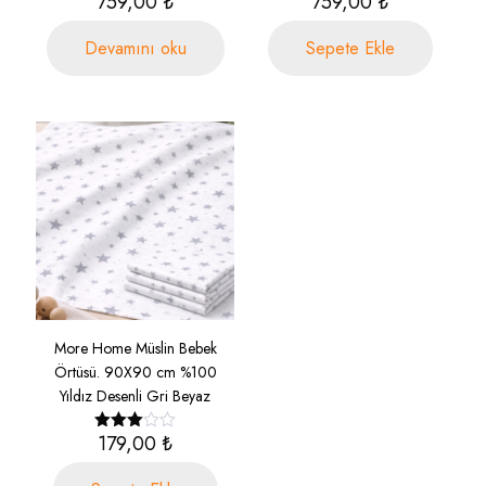
759,00
₺
759,00
₺
Devamını oku
Sepete Ekle
More Home Müslin Bebek
Örtüsü. 90X90 cm %100
Yıldız Desenli Gri Beyaz
179,00
₺
5
üzerinden
3.00