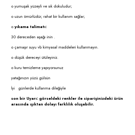
o yumuşak yüzeyli ve sık dokuludur;
o uzun ömürlüdür, rahat bir kullanım sağlar;
o
yıkama talimatı:
30 dereceden aşağı inin .
o çamaşır suyu vb kimyasal maddeleri kullanmayın.
o düşük dereceyi ütüleyiniz.
o kuru temizleme yapıyorsunuz
yatağınızın yüzü gülsün
İyi günlerde kullanma dileğiyle
son bir Uyarı: görseldeki renkler ile siparişinizdeki ürün
arasında ışıktan dolayı farklılık oluşabilir.