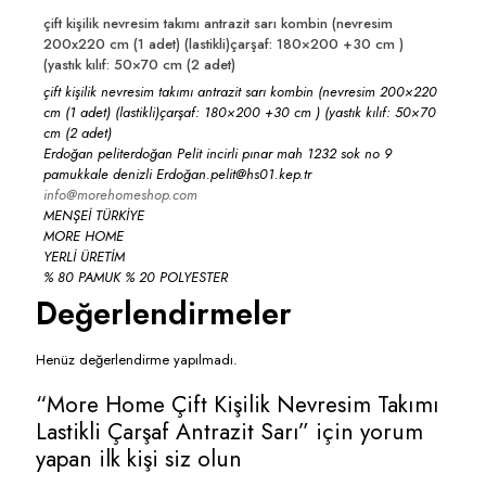
çift kişilik nevresim takımı antrazit sarı kombin (nevresim
200x220 cm (1 adet) (lastikli)çarşaf: 180×200 +30 cm )
(yastık kılıf: 50×70 cm (2 adet)
çift kişilik nevresim takımı antrazit sarı kombin (nevresim 200×220
cm (1 adet) (lastikli)çarşaf: 180×200 +30 cm ) (yastık kılıf: 50×70
cm (2 adet)
Erdoğan peliterdoğan Pelit incirli pınar mah 1232 sok no 9
pamukkale denizli Erdoğan.pelit@hs01.kep.tr
info@morehomeshop.com
MENŞEİ TÜRKİYE
MORE HOME
YERLİ ÜRETİM
% 80 PAMUK % 20 POLYESTER
Değerlendirmeler
Henüz değerlendirme yapılmadı.
“More Home Çift Kişilik Nevresim Takımı
Lastikli Çarşaf Antrazit Sarı” için yorum
yapan ilk kişi siz olun