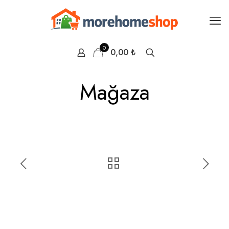
0
0,00 ₺
Mağaza