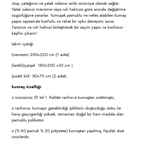
olup, yatağınızı ve yatak odanızı anlık sürücüye olanak sağlar.
Yatak odanızı mevsime veya ruh halinize göre anında değiştirme
özgürlüğüne yararlar. Yumuşak pamuklu ve nefes alabilen kumaş
yapısı sayesinde konforlu ve rahat bir uyku deneyimi sunar.
Tarzınızı ve ruh halinizi birleştirerek bir seçim yapın ve konforun
keyfini çıkarın!
takım içeriği:
(nevresim 200×220 cm (1 adet)
(lastikli)çarşaf: 180×200 +30 cm )
(yastık kılıf: 50×70 cm (2 adet)
kumaş özelliği
o ürünümüz 57 tel 1. Kaliteli ranforce kumaştan üretilmiştir;
o ranforce: kumaşın gerektirdiği ipliklerin oluşturduğu doku ile
hava geçirgenliği yüksek, tamamen doğal bir ham madde olan
pamuklu polikoton
o (% 80 pamuk % 20 polyester) kumaştan yapılmış, faydalı dost
ürünlerdir;