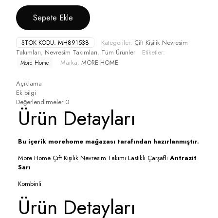
Sepete Ekle
STOK KODU:
MH891538
Kategoriler:
Çift Kişilik Nevresim
Takımları
,
Nevresim Takımları
,
Tüm Ürünler
Etiketler:
Marka:
MORE HOME
More Home
Açıklama
Ek bilgi
Değerlendirmeler
0
Ürün Detayları
Bu içerik morehome mağazası tarafından hazırlanmıştır.
More Home Çift Kişilik Nevresim Takımı Lastikli Çarşaflı
Antrazit
Sarı
Kombinli
Ürün Detayları