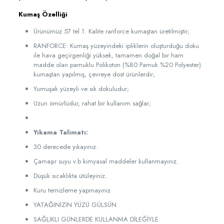
Kumaş Özelliği
Ürünümüz 57 tel 1. Kalite ranforce kumaştan üretilmiştir;
RANFORCE: Kumaş yüzeyindeki ipliklerin oluşturduğu doku
ile hava geçirgenliği yüksek, tamamen doğal bir ham
madde olan pamuklu Polikoton (%80 Pamuk %20 Polyester)
kumaştan yapılmış, çevreye dost ürünlerdir;
Yumuşak yüzeyli ve sık dokuludur;
Uzun ömürlüdür, rahat bir kullanım sağlar;
Yıkama Talimatı:
30 derecede yıkayınız.
Çamaşır suyu v.b kimyasal maddeler kullanmayınız.
Düşük sıcaklıkta ütüleyiniz.
Kuru temizleme yapmayınız
YATAĞINIZIN YÜZÜ GÜLSÜN
SAĞLIKLI GÜNLERDE KULLANMA DİLEĞİYLE