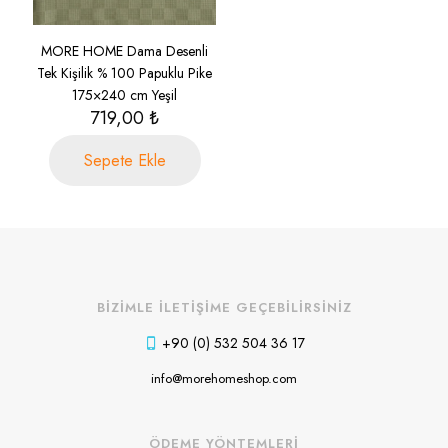
MORE HOME Dama Desenli
Tek Kişilik % 100 Papuklu Pike
175×240 cm Yeşil
719,00
₺
Sepete Ekle
BİZİMLE İLETİŞİME GEÇEBİLİRSİNİZ
+90 (0) 532 504 36 17
info@morehomeshop.com
ÖDEME YÖNTEMLERİ