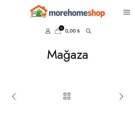
0
0,00 ₺
Mağaza