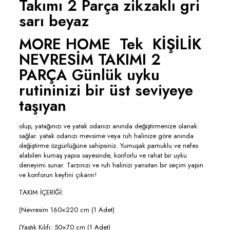
Takımı 2 Parça zikzaklı gri
sarı beyaz
MORE HOME Tek KİŞİLİK
NEVRESİM TAKIMI 2
PARÇA Günlük uyku
rutininizi bir üst seviyeye
taşıyan
olup, yatağınızı ve yatak odanızı anında değiştirmenize olanak
sağlar. yatak odanızı mevsime veya ruh halinize göre anında
değiştirme özgürlüğüne sahipsiniz. Yumuşak pamuklu ve nefes
alabilen kumaş yapısı sayesinde, konforlu ve rahat bir uyku
deneyimi sunar. Tarzınızı ve ruh halinizi yansıtan bir seçim yapın
ve konforun keyfini çıkarın!
TAKIM İÇERİĞİ:
(Nevresim 160×220 cm (1 Adet)
(Yastık Kılıfı: 50×70 cm (1 Adet)