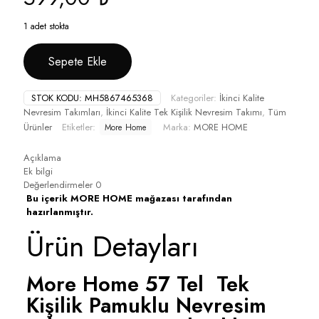
1 adet stokta
Sepete Ekle
STOK KODU:
MH5867465368
Kategoriler:
İkinci Kalite
Nevresim Takımları
,
İkinci Kalite Tek Kişilik Nevresim Takımı
,
Tüm
Ürünler
Etiketler:
Marka:
MORE HOME
More Home
Açıklama
Ek bilgi
Değerlendirmeler
0
Bu içerik MORE HOME mağazası tarafından
hazırlanmıştır.
Ürün Detayları
More Home 57 Tel Tek
Kişilik Pamuklu Nevresim