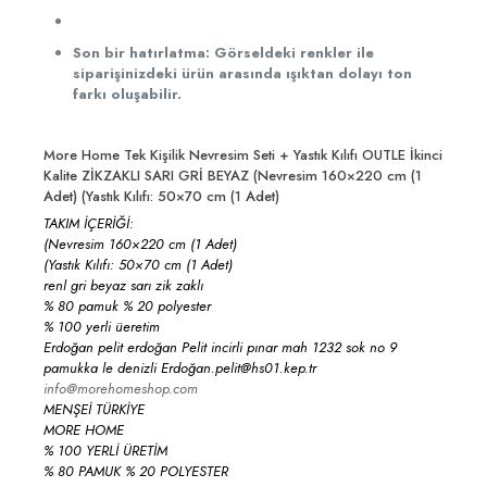
Son bir hatırlatma: Görseldeki renkler ile
siparişinizdeki ürün arasında ışıktan dolayı ton
farkı oluşabilir.
More Home Tek Kişilik Nevresim Seti + Yastık Kılıfı OUTLE İkinci
Kalite ZİKZAKLI SARI GRİ BEYAZ (Nevresim 160×220 cm (1
Adet) (Yastık Kılıfı: 50×70 cm (1 Adet)
TAKIM İÇERİĞİ:
(Nevresim 160×220 cm (1 Adet)
(Yastık Kılıfı: 50×70 cm (1 Adet)
renl gri beyaz sarı zik zaklı
% 80 pamuk % 20 polyester
% 100 yerli üeretim
Erdoğan pelit erdoğan Pelit incirli pınar mah 1232 sok no 9
pamukka le denizli Erdoğan.pelit@hs01.kep.tr
info@morehomeshop.com
MENŞEİ TÜRKİYE
MORE HOME
% 100 YERLİ ÜRETİM
% 80 PAMUK % 20 POLYESTER